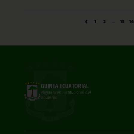
‹
1
2
...
15
16
GUINEA ECUATORIAL
Página Web Institucional del
Gobierno