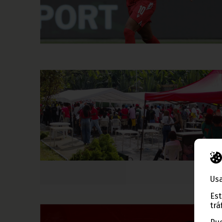
Usa
Est
trá