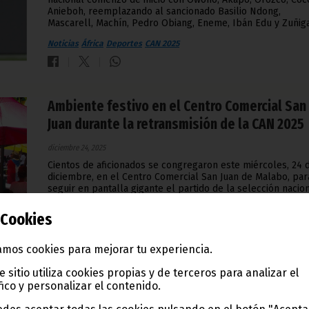
Anieboh, reemplazando al sancionado Basilio Ndong,
Mascarell, Machín, Pedro Obiang, Eneme, Ibán Edu y Zuñiga
Noticias
África
Deportes
CAN 2025
Ambiente festivo en el Centro Comercial San
Juan durante la retransmisión de la CAN 2025
diciembre 24, 2025
Cientos de aficionados se congregaron este miércoles, 24 
diciembre, en el Centro Comercial San Juan de Malabo, par
seguir en pantalla gigante el partido de la selección nacion
en la Copa Africana de Naciones (CAN 2025).
Cookies
Noticias
África
Deportes
CAN 2025
mos cookies para mejorar tu experiencia.
e sitio utiliza cookies propias y de terceros para analizar el
fico y personalizar el contenido.
Dolorosa derrota del Nzalang Nacional