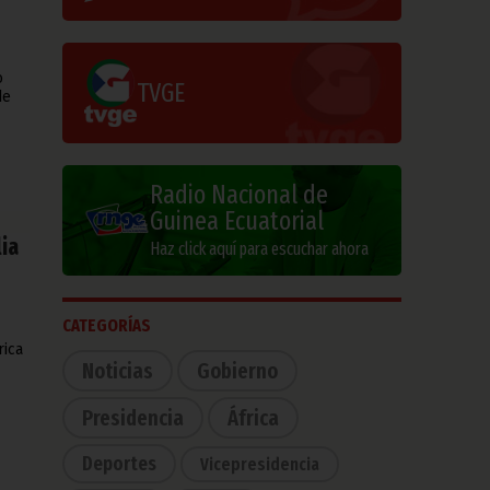
o
TVGE
de
Radio Nacional de
Guinea Ecuatorial
lia
Haz click aquí para escuchar ahora
CATEGORÍAS
rica
Noticias
Gobierno
Presidencia
África
Deportes
Vicepresidencia