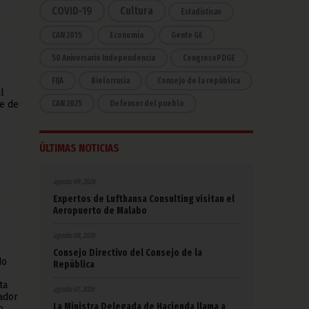
COVID-19
Cultura
Estadísticas
CAN 2015
Economía
Gente GE
50 Aniversario Independencia
CongresoPDGE
FIJA
Bielorrusia
Consejo de la república
l
CAN 2025
Defensor del pueblo
re de
ÚLTIMAS NOTICIAS
agosto 09, 2026
Expertos de Lufthansa Consulting visitan el
Aeropuerto de Malabo
agosto 08, 2026
Consejo Directivo del Consejo de la
do
República
ta
agosto 07, 2026
ador
La Ministra Delegada de Hacienda llama a
o,