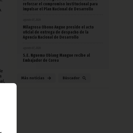
reforzar el compromiso institucional para
impulsar el Plan Nacional de Desarrollo
.
agosto 07, 2026
Milagrosa Obono Angue preside el acto
oficial de entrega de despacho de la
Agencia Nacional de Desarrollo
agosto 07, 2026
S.E. Nguema Obiang Mangue recibe al
Embajador de Corea
de
a
Más noticias
Búscador
al,