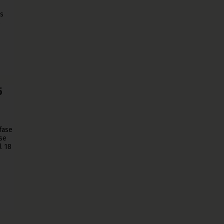
es
s
5
fase
 se
l 18