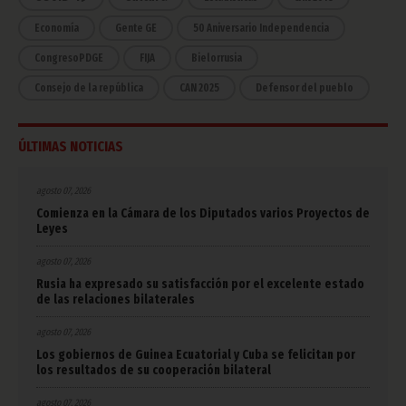
Economía
Gente GE
50 Aniversario Independencia
CongresoPDGE
FIJA
Bielorrusia
Consejo de la república
CAN 2025
Defensor del pueblo
ÚLTIMAS NOTICIAS
agosto 07, 2026
Comienza en la Cámara de los Diputados varios Proyectos de
Leyes
agosto 07, 2026
Rusia ha expresado su satisfacción por el excelente estado
de las relaciones bilaterales
agosto 07, 2026
Los gobiernos de Guinea Ecuatorial y Cuba se felicitan por
los resultados de su cooperación bilateral
agosto 07, 2026