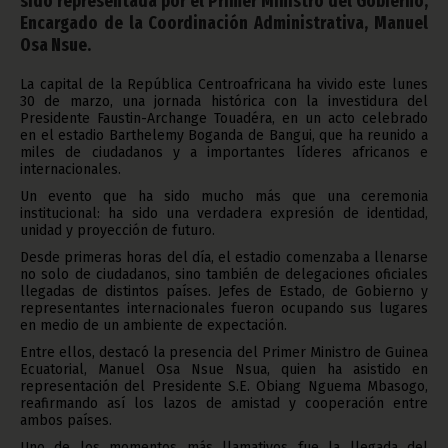
sido representada por el Primer Ministro del Gobierno,
Encargado de la Coordinación Administrativa, Manuel
Osa Nsue.
La capital de la República Centroafricana ha vivido este lunes
30 de marzo, una jornada histórica con la investidura del
Presidente Faustin-Archange Touadéra, en un acto celebrado
en el estadio Barthelemy Boganda de Bangui, que ha reunido a
miles de ciudadanos y a importantes líderes africanos e
internacionales.
Un evento que ha sido mucho más que una ceremonia
institucional: ha sido una verdadera expresión de identidad,
unidad y proyección de futuro.
Desde primeras horas del día, el estadio comenzaba a llenarse
no solo de ciudadanos, sino también de delegaciones oficiales
llegadas de distintos países. Jefes de Estado, de Gobierno y
representantes internacionales fueron ocupando sus lugares
en medio de un ambiente de expectación.
Entre ellos, destacó la presencia del Primer Ministro de Guinea
Ecuatorial, Manuel Osa Nsue Nsua, quien ha asistido en
representación del Presidente S.E. Obiang Nguema Mbasogo,
reafirmando así los lazos de amistad y cooperación entre
ambos países.
Uno de los momentos más llamativos fue la llegada del