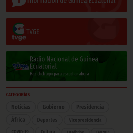
Información de Guinea Ecuatorial
TVGE
Radio Nacional de Guinea
Ecuatorial
Haz click aquí para escuchar ahora
CATEGORÍAS
Noticias
Gobierno
Presidencia
África
Deportes
Vicepresidencia
COVID-19
Cultura
Estadísticas
CAN 2015