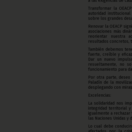
a las exigencias de ca
Transformar la OEACP s
autoridad instituciona
sobre los grandes des
Renovar la OEACP sign
asociaciones más dinám
reorientar nuestra a
resultados concretos, 
También debemos tener
fuerte, creíble y efic
Dar un nuevo impuls
resueltamente, no so
funcionamiento para dar
Por otra parte, deseo 
Paladín de la moviliz
desplegando con miras 
Excelencias:
La solidaridad nos im
integridad territorial
igualmente a rechazar t
las Naciones Unidas y d
Lo cual debe conducir
afectados por la cris