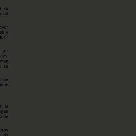
ar su
lidad
over
sos y
ucir
 ser
ades.
uman
e su
ad de
iene
, la
ligan
ta de
bros
o de