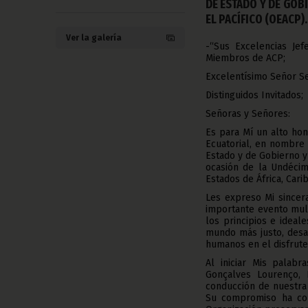
DE ESTADO Y DE GOBI
EL PACÍFICO (OEACP).
Ver la galería
-“Sus Excelencias Je
Miembros de ACP;
Excelentísimo Señor Se
Distinguidos Invitados;
Señoras y Señores:
Es para Mí un alto hon
Ecuatorial, en nombre
Estado y de Gobierno y
ocasión de la Undécim
Estados de África, Carib
Les expreso Mi sincera
importante evento mult
los principios e ideal
mundo más justo, desar
humanos en el disfrute
Al iniciar Mis palabr
Gonçalves Lourenço, 
conducción de nuestra
Su compromiso ha con