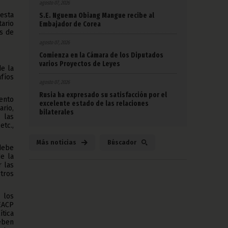
agosto 07, 2026
 esta
S.E. Nguema Obiang Mangue recibe al
ario
Embajador de Corea
as de
agosto 07, 2026
Comienza en la Cámara de los Diputados
varios Proyectos de Leyes
e la
afíos
agosto 07, 2026
Rusia ha expresado su satisfacción por el
iento
excelente estado de las relaciones
ario,
bilaterales
 las
etc.,
Más noticias
Búscador
debe
e la
r las
tros
 los
EACP
tica
deben