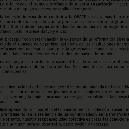
. En ello reside el sentido profundo de nuestra Organización: hacer 
er mutuo de apoyo y de responsabilidad compartida.
 la cohesión interna debe conferir a la OEACP una voz más fuerte e
 En un contexto marcado por la persistencia de mejorar la gobern
el Sur Global deben seguir defendiendo juntos una visión exigente d
ático, justo, representativo y eficaz.
al proseguir con determinación la exigencia de la reforma del siste
ncluido el Consejo de Seguridad, así como de las instituciones financ
s reformas son necesarias para que la gobernanza mundial sea más ju
 atenta a las necesidades reales de todos los países del mundo.
stro apego a un orden internacional basado en normas, en el res
onal, la primacía de la Carta de las Naciones Unidas, así como e
s controversias.
ica e institucional debe permanecer firmemente anclada en las reali
una atención especial a los jóvenes y a las mujeres en el porveni
La juventud y la mujer encarnan la energía, la creatividad, la innovac
as naciones.
desempeñando un papel determinante en la cohesión social, e
mprendimiento, en la resiliencia de las comunidades y en la transform
. Por tanto, nuestra responsabilidad colectiva es crear las condicion
e a la mujer, para su desarrollo, participación y liderazgo.