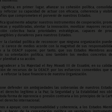
da momento.
ignifica, en primer lugar, afianzar su cohesión política, consolid
l y reforzar su capacidad de actuar con eficacia, coherencia y visibi
afíos que comprometen el porvenir de nuestros Estados.
ifica igualmente adaptar nuestros instrumentos de cooperación, prom
icas y equilibradas, alentar la innovación, movilizar mayores recur
cción colectiva hacia prioridades estratégicas, capaces de prod
tangibles y duraderos para nuestros Estados.
 la claridad política de reconocer que ninguna organización puede
az si carece de medios acorde con la magnitud de sus responsabilid
o a la OEACP supone, por tanto, que sus Estados Miembros as
lo su orientación política, sino también los medios concretos d
 plenitud a su acción.
agradecer a Su Majestad el Rey Mswati III de Esuatini, en su calid
ación de recursos de la OEACP, por los esfuerzos consentidos que v
a reforzar la base financiera de nuestra Organización.
pone defender sin ambigüedades las soberanías de nuestros Estados
 y el derecho legítimo a la Paz; la Seguridad y la Estabilidad nos ob
oda forma de injerencia o presión contraria a los principios de la Car
el derecho internacional.
nos a apoyar, con responsabilidad y coherencia, a los Estados Miem
is, y hacer de la concertación política un verdadero instrument