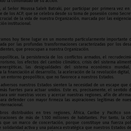
do la continuidad de su acción.
te, al Señor Moussa Saleh Batraki, por participar por primera vez en
 de los ACP, que se celebra desde su toma de posesión como Secret
crucial de la vida de nuestra Organización, marcada por las exigenci
ión institucional.
amos hoy tiene lugar en un momento particularmente importante d
cada por las profundas transformaciones caracterizadas por los des
dientes, que preocupan a nuestra Organización.
opolíticas, la persistencia de los conflictos armados, el recrudecim
rorismo, los efectos del cambio climático, crisis del sistema aliment
 energéticas, las desigualdades del sistema económico mundial,
 la financiación al desarrollo, la aceleración de la revolución digital, 
 un entorno geopolítico, que no favorece a nuestros Estados.
adversos nuestros Estados sienten la necesidad de un escape que 
ás fuertes para actuar unidos. Este es, precisamente, el sentido d
ara unir nuestras voces y acercar nuestras regiones, afín de afirma
ara defender con mayor firmeza las aspiraciones legítimas de nues
nternacional.
os distribuidos en tres regiones, África, Caribe y Pacifico son
iraciones de más de 1.100 millones de habitantes. Por tanto, la O
que un marco de concertación, porque constituye una fuerza polí
de solidaridad activa y una palanca estratégica que nuestros Estados 