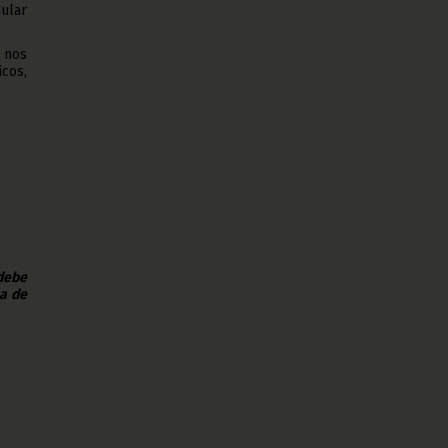
ular
 nos
cos,
 debe
na de