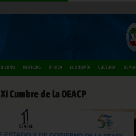
BIERNO
NOTICIAS
ÁFRICA
ECONOMÍA
CULTURA
DEPO
a XI Cumbre de la OEACP