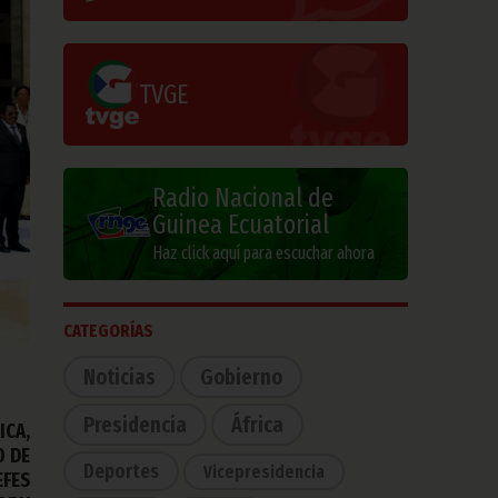
TVGE
Radio Nacional de
Guinea Ecuatorial
Haz click aquí para escuchar ahora
CATEGORÍAS
Noticias
Gobierno
Presidencia
África
ICA,
O DE
Deportes
Vicepresidencia
EFES