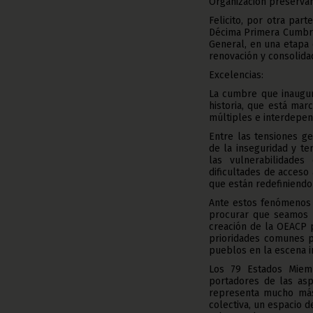
Organización preservan
Felicito, por otra par
Décima Primera Cumbre
General, en una etapa 
renovación y consolidac
Excelencias:
La cumbre que inaugur
historia, que está mar
múltiples e interdepen
Entre las tensiones ge
de la inseguridad y ter
las vulnerabilidades
dificultades de acceso a
que están redefiniendo
Ante estos fenómenos 
procurar que seamos m
creación de la OEACP p
prioridades comunes p
pueblos en la escena i
Los 79 Estados Miembr
portadores de las asp
representa mucho más 
colectiva, un espacio 