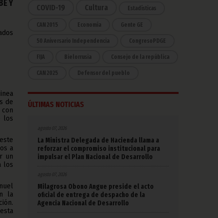
BE Y
COVID-19
Cultura
Estadísticas
CAN 2015
Economía
Gente GE
ados
50 Aniversario Independencia
CongresoPDGE
FIJA
Bielorrusia
Consejo de la república
CAN 2025
Defensor del pueblo
uinea
s de
ÚLTIMAS NOTICIAS
, con
 los
agosto 07, 2026
 este
La Ministra Delegada de Hacienda llama a
dos a
reforzar el compromiso institucional para
ir un
impulsar el Plan Nacional de Desarrollo
a los
agosto 07, 2026
nuel
Milagrosa Obono Angue preside el acto
n la
oficial de entrega de despacho de la
ión.
Agencia Nacional de Desarrollo
esta