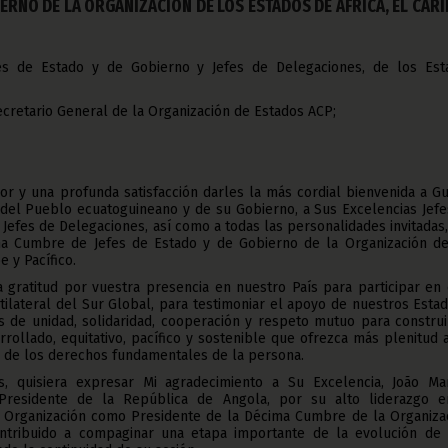
ERNO DE LA ORGANIZACIÓN DE LOS ESTADOS DE ÁFRICA, EL CARI
fes de Estado y de Gobierno y Jefes de Delegaciones, de los Est
cretario General de la Organización de Estados ACP;
or y una profunda satisfacción darles la más cordial bienvenida a G
 del Pueblo ecuatoguineano y de su Gobierno, a Sus Excelencias Jefe
 Jefes de Delegaciones, así como a todas las personalidades invitadas
a Cumbre de Jefes de Estado y de Gobierno de la Organización de
e y Pacífico.
 gratitud por vuestra presencia en nuestro País para participar en
ilateral del Sur Global, para testimoniar el apoyo de nuestros Esta
es de unidad, solidaridad, cooperación y respeto mutuo para constru
rollado, equitativo, pacífico y sostenible que ofrezca más plenitud 
 de los derechos fundamentales de la persona.
as, quisiera expresar Mi agradecimiento a Su Excelencia, João Ma
Presidente de la República de Angola, por su alto liderazgo e
 Organización como Presidente de la Décima Cumbre de la Organizac
tribuido a compaginar una etapa importante de la evolución de 