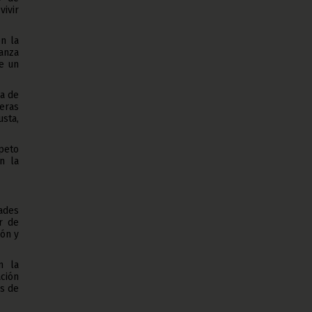
vivir
n la
anza
e un
ma de
ieras
sta,
peto
n la
dades
r de
ión y
n la
ación
es de