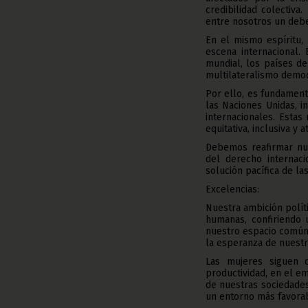
credibilidad colectiva
entre nosotros un deb
En el mismo espíritu,
escena internacional.
mundial, los países d
multilateralismo democr
Por ello, es fundament
las Naciones Unidas, i
internacionales. Esta
equitativa, inclusiva y
Debemos reafirmar nue
del derecho internaci
solución pacífica de la
Excelencias:
Nuestra ambición polít
humanas, confiriendo 
nuestro espacio común. 
la esperanza de nuestr
Las mujeres siguen 
productividad, en el e
de nuestras sociedades
un entorno más favorabl