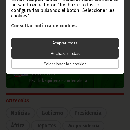
pulsando en el botón "Rechazar todas" o
Información de Guinea Ecuatorial
configurarlas pulsando el botón "Seleccionar las
cookies".
Consultar política de cookies
TVGE
Aceptar todas
Rechazar todas
Seleccionar las cookies
Radio Nacional de Guinea
Ecuatorial
Haz click aquí para escuchar ahora
CATEGORÍAS
Noticias
Gobierno
Presidencia
África
Deportes
Vicepresidencia