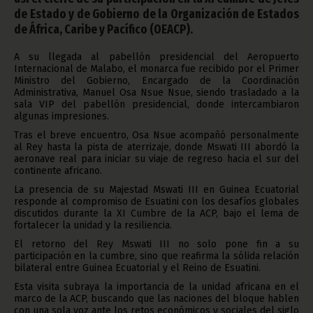
de Estado y de Gobierno de la Organización de Estados
de África, Caribe y Pacífico (OEACP).
A su llegada al pabellón presidencial del Aeropuerto
Internacional de Malabo, el monarca fue recibido por el Primer
Ministro del Gobierno, Encargado de la Coordinación
Administrativa, Manuel Osa Nsue Nsue, siendo trasladado a la
sala VIP del pabellón presidencial, donde intercambiaron
algunas impresiones.
Tras el breve encuentro, Osa Nsue acompañó personalmente
al Rey hasta la pista de aterrizaje, donde Mswati III abordó la
aeronave real para iniciar su viaje de regreso hacia el sur del
continente africano.
La presencia de su Majestad Mswati III en Guinea Ecuatorial
responde al compromiso de Esuatini con los desafíos globales
discutidos durante la XI Cumbre de la ACP, bajo el lema de
fortalecer la unidad y la resiliencia.
El retorno del Rey Mswati III no solo pone fin a su
participación en la cumbre, sino que reafirma la sólida relación
bilateral entre Guinea Ecuatorial y el Reino de Esuatini.
Esta visita subraya la importancia de la unidad africana en el
marco de la ACP, buscando que las naciones del bloque hablen
con una sola voz ante los retos económicos y sociales del siglo