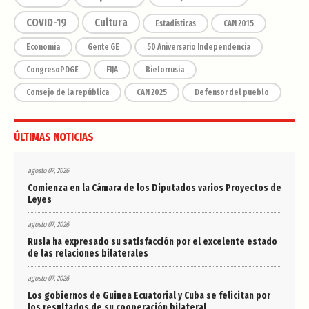
COVID-19
Cultura
Estadísticas
CAN 2015
Economía
Gente GE
50 Aniversario Independencia
CongresoPDGE
FIJA
Bielorrusia
Consejo de la república
CAN 2025
Defensor del pueblo
ÚLTIMAS NOTICIAS
agosto 07, 2026
Comienza en la Cámara de los Diputados varios Proyectos de
Leyes
agosto 07, 2026
Rusia ha expresado su satisfacción por el excelente estado
de las relaciones bilaterales
agosto 07, 2026
Los gobiernos de Guinea Ecuatorial y Cuba se felicitan por
los resultados de su cooperación bilateral