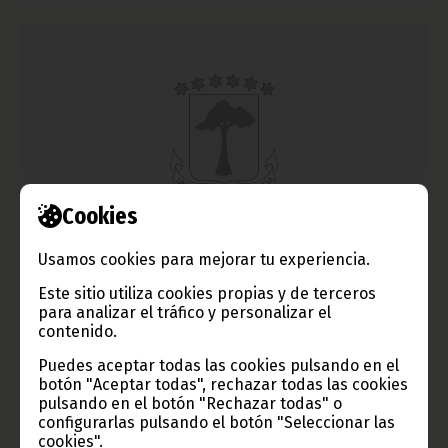
Cookies
San Valentín en Guinea Ecuatorial
Usamos cookies para mejorar tu experiencia.
febrero 15, 2012
Este sitio utiliza cookies propias y de terceros
En Guinea Ecuatorial, como en muchos lugares del mundo,
para analizar el tráfico y personalizar el
también se celebra la fiesta de San Valentín el 14 de febrero.
contenido.
Nuestros reporteros salieron a las calles de Malabo para ver
cómo celebran sus ciudadanos el día de los enamorados.
Puedes aceptar todas las cookies pulsando en el
botón "Aceptar todas", rechazar todas las cookies
Noticias
pulsando en el botón "Rechazar todas" o
configurarlas pulsando el botón "Seleccionar las
cookies".