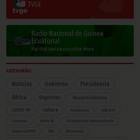
TVGE
Radio Nacional de Guinea
Ecuatorial
Haz click aquí para escuchar ahora
CATEGORÍAS
Noticias
Gobierno
Presidencia
África
Deportes
Vicepresidencia
COVID-19
Cultura
Estadísticas
CAN 2015
Economía
Gente GE
50 Aniversario Independencia
CongresoPDGE
FIJA
Bielorrusia