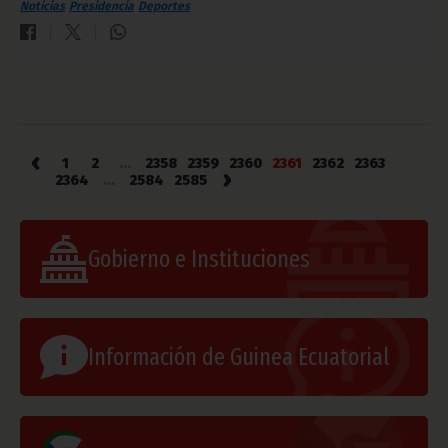
Noticias
Presidencia
Deportes
‹
1
2
...
2358
2359
2360
2361
2362
2363
›
2364
...
2584
2585
Gobierno e Instituciones
Información de Guinea Ecuatorial