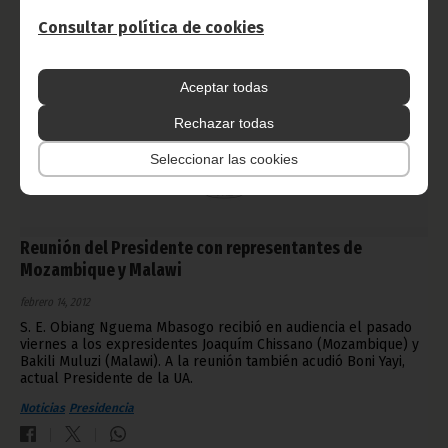
Consultar política de cookies
Aceptar todas
Rechazar todas
Seleccionar las cookies
Reunión del Presidente con representantes de
Mozambique y Malawi
febrero 14, 2012
S. E. Obiang Nguema Mbasogo recibió en audiencia el pasado
viernes a los expresidentes Joaquím Chissano (Mozambique) y
Bakili Muluzi (Malawi). A la reunión también acudió Boni Yayi,
actual Presidente de la UA.
Noticias
Presidencia