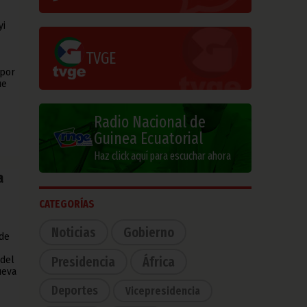
yi
TVGE
 por
ue
Radio Nacional de
Guinea Ecuatorial
Haz click aquí para escuchar ahora
a
CATEGORÍAS
Noticias
Gobierno
de
Presidencia
África
 del
ueva
Deportes
Vicepresidencia