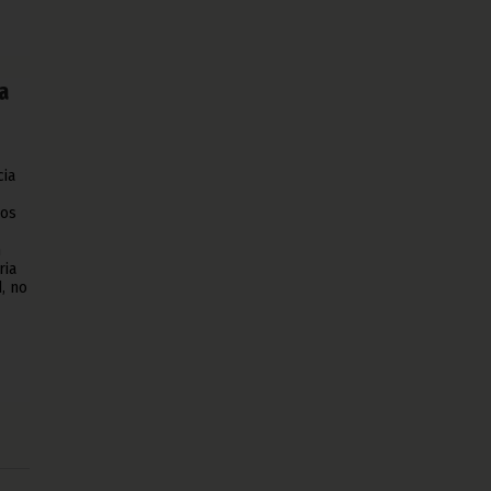
a
cia
los
n
ria
d, no