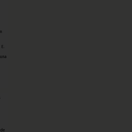
en
 E.
 una
s
 de