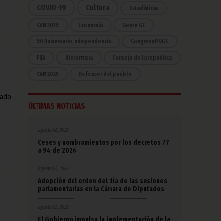
COVID-19
Cultura
Estadísticas
CAN 2015
Economía
Gente GE
50 Aniversario Independencia
CongresoPDGE
FIJA
Bielorrusia
Consejo de la república
CAN 2025
Defensor del pueblo
lado
ÚLTIMAS NOTICIAS
agosto 06, 2026
Ceses y nombramientos por los decretos 77
a 94 de 2026
agosto 05, 2026
Adopción del orden del día de las sesiones
parlamentarias en la Cámara de Diputados
agosto 05, 2026
El Gobierno impulsa la implementación de la