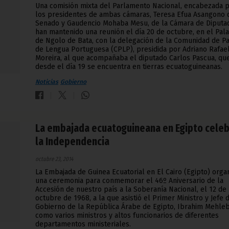
Una comisión mixta del Parlamento Nacional, encabezada 
los presidentes de ambas cámaras, Teresa Efua Asangono 
Senado y Gaudencio Mohaba Mesu, de la Cámara de Diputa
han mantenido una reunión el día 20 de octubre, en el Pala
de Ngolo de Bata, con la delegación de la Comunidad de P
de Lengua Portuguesa (CPLP), presidida por Adriano Rafae
Moreira, al que acompañaba el diputado Carlos Pascua, qu
desde el día 19 se encuentra en tierras ecuatoguineanas.
Noticias
Gobierno
La embajada ecuatoguineana en Egipto celeb
la Independencia
octubre 23, 2014
La Embajada de Guinea Ecuatorial en El Cairo (Egipto) orga
una ceremonia para conmemorar el 46º Aniversario de la
Accesión de nuestro país a la Soberanía Nacional, el 12 de
octubre de 1968, a la que asistió el Primer Ministro y Jefe 
Gobierno de la República Árabe de Egipto, Ibrahim Mehleb
como varios ministros y altos funcionarios de diferentes
departamentos ministeriales.