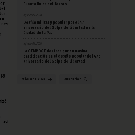
por
Cuenta Única del Tesoro
del
dos,
agosto 04, 2026
cio
Desfile militar y popular por el 47
aíses
aniversario del Golpe de Libertad en la
l
Ciudad de la Paz
e
agosto 03, 2026
La OEMPDGE destaca por su masiva
participación en el desfile popular del 47º
aniversario del Golpe de Libertad
ra
Más noticias
Búscador
nizó
de
, así