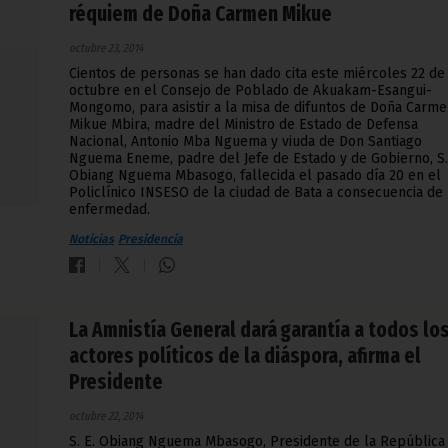
réquiem de Doña Carmen Mikue
octubre 23, 2014
Cientos de personas se han dado cita este miércoles 22 de
octubre en el Consejo de Poblado de Akuakam-Esangui-
Mongomo, para asistir a la misa de difuntos de Doña Carm
Mikue Mbira, madre del Ministro de Estado de Defensa
Nacional, Antonio Mba Nguema y viuda de Don Santiago
Nguema Eneme, padre del Jefe de Estado y de Gobierno, S.
Obiang Nguema Mbasogo, fallecida el pasado día 20 en el
Policlínico INSESO de la ciudad de Bata a consecuencia de
enfermedad.
Noticias
Presidencia
La Amnistía General dará garantía a todos lo
actores políticos de la diáspora, afirma el
Presidente
octubre 22, 2014
S. E. Obiang Nguema Mbasogo, Presidente de la República