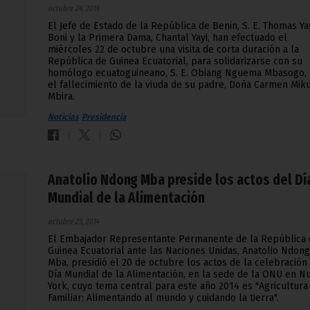
octubre 24, 2014
El Jefe de Estado de la República de Benin, S. E. Thomas Ya
Boni y la Primera Dama, Chantal Yayi, han efectuado el
miércoles 22 de octubre una visita de corta duración a la
República de Guinea Ecuatorial, para solidarizarse con su
homólogo ecuatoguineano, S. E. Obiang Nguema Mbasogo,
el fallecimiento de la viuda de su padre, Doña Carmen Mik
Mbira.
Noticias
Presidencia
Anatolio Ndong Mba preside los actos del Dí
Mundial de la Alimentación
octubre 23, 2014
El Embajador Representante Permanente de la República 
Guinea Ecuatorial ante las Naciones Unidas, Anatolio Ndong
Mba, presidió el 20 de octubre los actos de la celebración
Día Mundial de la Alimentación, en la sede de la ONU en N
York, cuyo tema central para este año 2014 es "Agricultura
Familiar: Alimentando al mundo y cuidando la tierra".