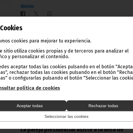
Noticias
Cookies
UNICEF prepara un seminario sobre protecció
social
mos cookies para mejorar tu experiencia.
e sitio utiliza cookies propias y de terceros para analizar el
octubre 23, 2014
fico y personalizar el contenido.
El Segundo Viceprimer Ministro, Encargado del Sector Soci
Ministro de Educación y Ciencias, Lucas Nguema Esono Mba
des aceptar todas las cookies pulsando en el botón "Acepta
acompañado por su Director de Gabinete, Santiago Bee Mic
as", rechazar todas las cookies pulsando en el botón "Rech
ha recibido el viernes 17 de octubre a una delegación del
as" o configurarlas pulsando el botón "Seleccionar las cookie
Fondo de las Naciones Unidas para la Infancia (UNICEF), qu
proyecta un seminario taller sobre política de protección
sultar política de cookies
social, bajo el alto liderazgo del Gobierno de Guinea
Ecuatorial.
Noticias
Gobierno
Aceptar todas
Rechazar todas
Seleccionar las cookies
La pareja presidencial asiste a la misa de