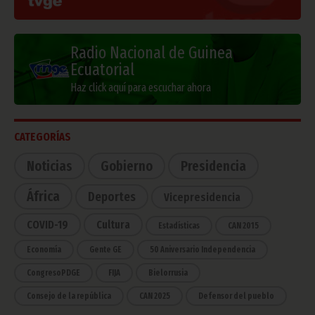
Radio Nacional de Guinea
Ecuatorial
Haz click aquí para escuchar ahora
CATEGORÍAS
Noticias
Gobierno
Presidencia
África
Deportes
Vicepresidencia
COVID-19
Cultura
Estadísticas
CAN 2015
Economía
Gente GE
50 Aniversario Independencia
CongresoPDGE
FIJA
Bielorrusia
Consejo de la república
CAN 2025
Defensor del pueblo