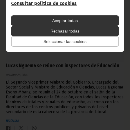
Consultar política de cookies
Aceptar todas
Rechazar todas
Seleccionar las cookies
Lucas Nguema se reúne con inspectores de Educación
octubre 28, 2014
El Segundo Viceprimer Ministro del Gobierno, Encargado del
Sector Social y Ministro de Educación y Ciencias, Lucas Nguema
Esono Mbang, se reunió el 24 de octubre en el salón de la
Facultad de Ciencias de la Educación, con todos los inspectores
técnicos distritales y zonales de educación, así como con los
directores de los centros públicos y privados del nivel
secundario de esta cabecera de la provincia de Litoral.
Noticias