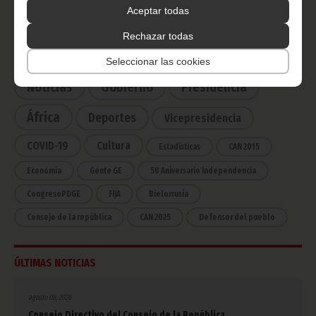
Haz click aquí para escuchar ahora
Aceptar todas
Rechazar todas
CATEGORÍAS
Seleccionar las cookies
Noticias
Gobierno
Presidencia
África
Deportes
Vicepresidencia
COVID-19
Cultura
Estadísticas
CAN 2015
Economía
Gente GE
50 Aniversario Independencia
CongresoPDGE
FIJA
Bielorrusia
Consejo de la república
CAN 2025
Defensor del pueblo
ÚLTIMAS NOTICIAS
agosto 08, 2026
Consejo Directivo del Consejo de la República