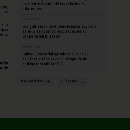
excelente estado de las relaciones
stas,
bilaterales
r las
agosto 07, 2026
de la
Los gobiernos de Guinea Ecuatorial y Cuba
ticia
se felicitan por los resultados de su
nto,
cooperación bilateral
agosto 07, 2026
Guinea Ecuatorial agradece a China su
asistencia técnica en la búsqueda del
 debe
helicóptero militar Z-9
na de
Más noticias
Búscador