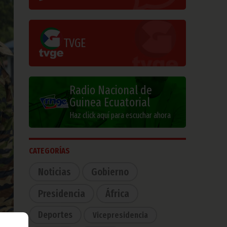
TVGE
Radio Nacional de
Guinea Ecuatorial
Haz click aquí para escuchar ahora
CATEGORÍAS
Noticias
Gobierno
Presidencia
África
Deportes
Vicepresidencia