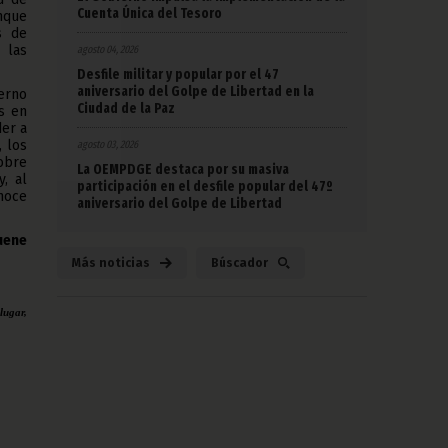
Cuenta Única del Tesoro
nque
s de
 las
agosto 04, 2026
Desfile militar y popular por el 47
aniversario del Golpe de Libertad en la
erno
Ciudad de la Paz
as en
der a
 los
agosto 03, 2026
obre
La OEMPDGE destaca por su masiva
, al
participación en el desfile popular del 47º
noce
aniversario del Golpe de Libertad
uene
Más noticias
Búscador
lugar,