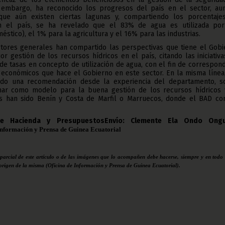
n embargo, ha reconocido los progresos del país en el sector, au
que aún existen ciertas lagunas y, compartiendo los porcentaje
en el país, se ha revelado que el 83% de agua es utilizada por
éstico), el 1% para la agricultura y el 16% para las industrias.
ectores generales han compartido las perspectivas que tiene el Gobi
or gestión de los recursos hídricos en el país, citando las iniciativ
 de tasas en concepto de utilización de agua, con el fin de correspon
 económicos que hace el Gobierno en este sector. En la misma línea,
tado una recomendación desde la experiencia del departamento, s
ar como modelo para la buena gestión de los recursos hídricos y
s han sido Benín y Costa de Marfil o Marruecos, donde el BAD co
 de Hacienda y PresupuestosEnvío: Clemente Ela Ondo Ong
Información y Prensa de Guinea Ecuatorial
 parcial de este artículo o de las imágenes que lo acompañen debe hacerse, siempre y en todo 
 origen de la misma (Oficina de Información y Prensa de Guinea Ecuatorial).