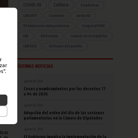
COVID-19
Cultura
Estadísticas
CAN 2015
Economía
Gente GE
n al
y la
50 Aniversario Independencia
CongresoPDGE
ales
FIJA
Bielorrusia
Consejo de la república
or y
d de
CAN 2025
Defensor del pueblo
 del
r
sión
azar
ÚLTIMAS NOTICIAS
s".
a en
agosto 06, 2026
cómo
Ceses y nombramientos por los decretos 77
e su
a 94 de 2026
diar
agosto 05, 2026
en el
Adopción del orden del día de las sesiones
 uso
parlamentarias en la Cámara de Diputados
d de
agosto 05, 2026
icas
El Gobierno impulsa la implementación de la
d de