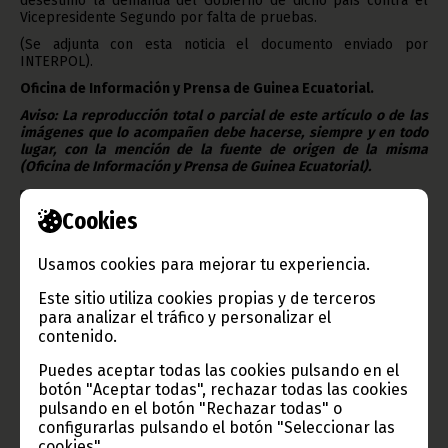
desestimó la demanda del Gobierno de dicho país contra el
Vicepresidente Segundo por falta de pruebas.
(Se adjunta con esta noticia el documento enviado por
INTERPOL).
Oficina de Información y Prensa de Guinea Ecuatorial.
Aviso: La reproducción total o parcial de este artículo o de las
imágenes que lo acompañen debe hacerse, siempre y en todo
lugar, con la mención de la fuente de origen de la misma
(Oficina de Información y Prensa de Guinea Ecuatorial).
Cookies
Usamos cookies para mejorar tu experiencia.
Gobierno e Instituciones
Este sitio utiliza cookies propias y de terceros
para analizar el tráfico y personalizar el
contenido.
Información de Guinea Ecuatorial
Puedes aceptar todas las cookies pulsando en el
botón "Aceptar todas", rechazar todas las cookies
pulsando en el botón "Rechazar todas" o
configurarlas pulsando el botón "Seleccionar las
cookies".