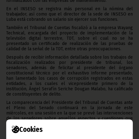
formalizados con las empresas de mantenimiento.
En el INSESO se registra más personal en la nómina del
trabajador, así como que el director de la sede de INSESO en
Luba está cobrando un salario sin ejercer sus funciones.
También el Tribunal de Cuentas fiscalizó a la empresa Wayang
Technical, encargada del proyecto de implementación de la
televisión digital terrestre, TDT, sobre el cual no se ha
presentado un certificado de realización de las pruebas de
calidad de la señal de la TDT, entre otras preocupaciones.
Después de recibir información detallada sobre los trabajos de
fiscalización realizados por presidente de tribunal, los
senadores, además de felicitar al presidente del órgano
constitucional técnico por el exhaustivo informe presentado,
han lamentado los casos de corrupción registrados en estas
entidades, a los cuales el vicepresidente primero de la
institución, Ángel Serafín Seriche Dougan Malabo, ha calificado
de constituyentes de delito.
La comparecencia del Presidente del Tribunal de Cuentas ante
el Pleno del Senado continuará en la jornada de este
miércoles, en una sesión en la que se prevé las intervenciones
de los senadores sobre aquellos aspectos y cuestiones que
consideran no han sido aclaradas de manera satisfactoria.
Cookies
Texto y fotos: Gabinete de Prensa del Senado