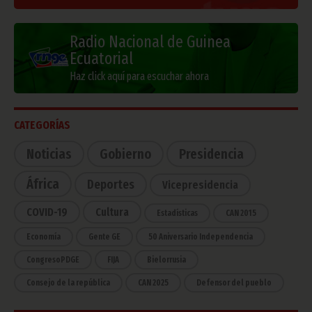
Radio Nacional de Guinea
Ecuatorial
Haz click aquí para escuchar ahora
CATEGORÍAS
Noticias
Gobierno
Presidencia
África
Deportes
Vicepresidencia
COVID-19
Cultura
Estadísticas
CAN 2015
Economía
Gente GE
50 Aniversario Independencia
CongresoPDGE
FIJA
Bielorrusia
Consejo de la república
CAN 2025
Defensor del pueblo