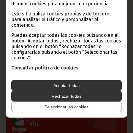
Oficina de Información y Prensa de Guinea Ecuatorial
Usamos cookies para mejorar tu experiencia.
Aviso: La reproducción total o parcial de este artículo o de las
Este sitio utiliza cookies propias y de terceros
imágenes que lo acompañen debe hacerse, siempre y en todo
para analizar el tráfico y personalizar el
lugar, con la mención de la fuente de origen de la misma
(Oficina de Información y Prensa de Guinea Ecuatorial).
contenido.
Puedes aceptar todas las cookies pulsando en el
botón "Aceptar todas", rechazar todas las cookies
pulsando en el botón "Rechazar todas" o
configurarlas pulsando el botón "Seleccionar las
cookies".
Gobierno e Instituciones
Consultar política de cookies
Aceptar todas
Información de Guinea Ecuatorial
Rechazar todas
Seleccionar las cookies
TVGE