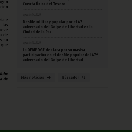
ogen
Cuenta Única del Tesoro
cción
agosto 04, 2026
ría e
Desfile militar y popular por el 47
 las
aniversario del Golpe de Libertad en la
mueve
Ciudad de la Paz
ea de
es su
agosto 03, 2026
 que
La OEMPDGE destaca por su masiva
participación en el desfile popular del 47º
aniversario del Golpe de Libertad
 debe
Más noticias
Búscador
na de