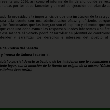
resente año 2026, así como el informe de fin de año, donde se rec
entadas por los departamentos y el nivel de ejecución del plan de a
zado la necesidad y la importancia de que una institución de la catego
ara alta cuente con una administración eficaz y eficiente, porque
y los funcionarios que las integran son el espíritu y el motor que 
o que cada uno debe asumir las responsabilidades inherentes a su ár
de esa manera el Senado podrá desarrollar en plenitud de condicion
fender y garantizar los derechos e intereses del pueblo al
te de Prensa del Senado
 y Prensa de Guinea Ecuatorial
 total o parcial de este artículo o de las imágenes que lo acompañen
todo lugar, con la mención de la fuente de origen de la misma (Ofici
e Guinea Ecuatorial).