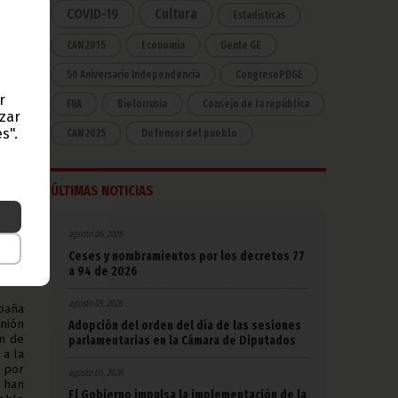
 las
COVID-19
Cultura
Estadísticas
CAN 2015
Economía
Gente GE
l, ha
50 Aniversario Independencia
CongresoPDGE
ado a
r
ue se
FIJA
Bielorrusia
Consejo de la república
azar
s".
CAN 2025
Defensor del pueblo
ón, y
ctos
abajo
ÚLTIMAS NOTICIAS
, las
17 de
ones
s del
agosto 06, 2026
biang
Ceses y nombramientos por los decretos 77
 las
a 94 de 2026
agosto 05, 2026
mpaña
nión
Adopción del orden del día de las sesiones
ón de
parlamentarias en la Cámara de Diputados
a la
a por
agosto 05, 2026
 han
El Gobierno impulsa la implementación de la