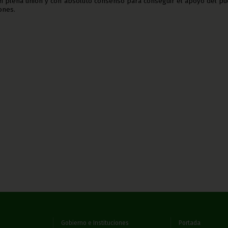
n plena unión y con absoluto consenso para conseguir el apoyo del p
ones.
Gobierno e Instituciones
Portada