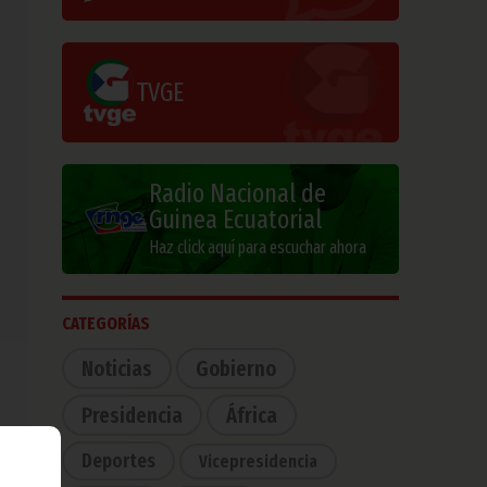
TVGE
Radio Nacional de
Guinea Ecuatorial
Haz click aquí para escuchar ahora
CATEGORÍAS
Noticias
Gobierno
Presidencia
África
Deportes
Vicepresidencia