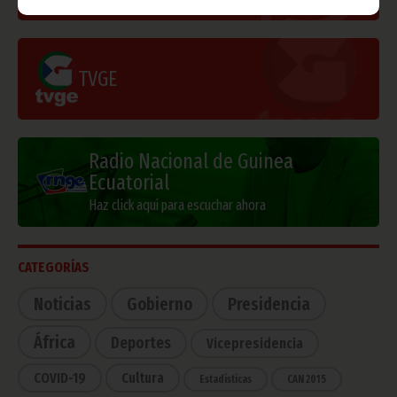
TVGE
Radio Nacional de Guinea
Ecuatorial
Haz click aquí para escuchar ahora
CATEGORÍAS
Noticias
Gobierno
Presidencia
África
Deportes
Vicepresidencia
COVID-19
Cultura
Estadísticas
CAN 2015