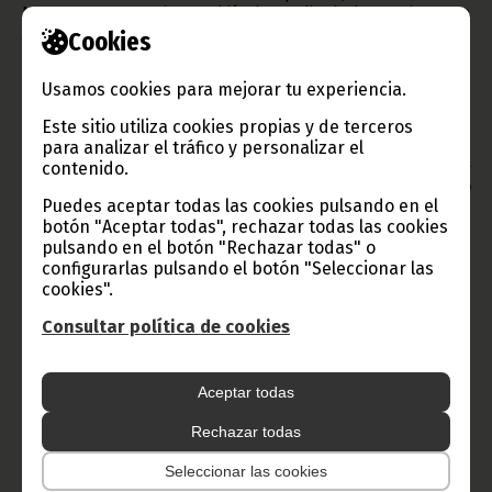
Nguema Owono, quien también ha explicado los motivos que
justifican esas reformas.
Cookies
Texto y fotos: Gabinete de Prensa de la Cámara de los
Diputados
Usamos cookies para mejorar tu experiencia.
Envío: Clemente Ela Ondo Onguene (DGPEPWIG)
Este sitio utiliza cookies propias y de terceros
Oficina de Información y Prensa de Guinea Ecuatorial
para analizar el tráfico y personalizar el
contenido.
Aviso: La reproducción total o parcial de este artículo o de las
imágenes que lo acompañen debe hacerse, siempre y en todo
Puedes aceptar todas las cookies pulsando en el
lugar, con la mención de la fuente de origen de la misma
(Oficina de Información y Prensa de Guinea Ecuatorial).
botón "Aceptar todas", rechazar todas las cookies
pulsando en el botón "Rechazar todas" o
configurarlas pulsando el botón "Seleccionar las
cookies".
Consultar política de cookies
Gobierno e Instituciones
Aceptar todas
Rechazar todas
Información de Guinea Ecuatorial
Seleccionar las cookies