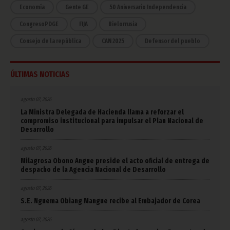
Economía
Gente GE
50 Aniversario Independencia
CongresoPDGE
FIJA
Bielorrusia
Consejo de la república
CAN 2025
Defensor del pueblo
ÚLTIMAS NOTICIAS
agosto 07, 2026
La Ministra Delegada de Hacienda llama a reforzar el
compromiso institucional para impulsar el Plan Nacional de
Desarrollo
agosto 07, 2026
Milagrosa Obono Angue preside el acto oficial de entrega de
despacho de la Agencia Nacional de Desarrollo
agosto 07, 2026
S.E. Nguema Obiang Mangue recibe al Embajador de Corea
agosto 07, 2026