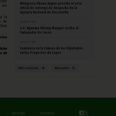
ctor
Milagrosa Obono Angue preside el acto
 los
oficial de entrega de despacho de la
Agencia Nacional de Desarrollo
a la
s de
agosto 07, 2026
mbas
S.E. Nguema Obiang Mangue recibe al
Embajador de Corea
cina
agosto 07, 2026
Comienza en la Cámara de los Diputados
 debe
varios Proyectos de Leyes
na de
Más noticias
Búscador
NOTICIAS
DEPORTES