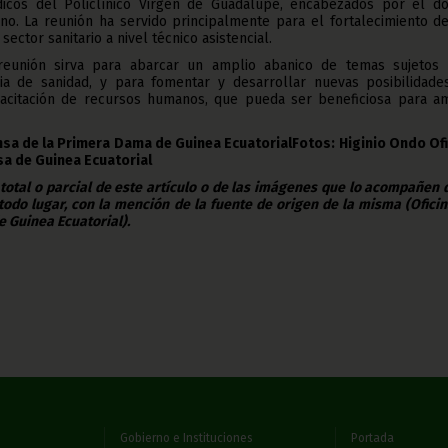
icos del Policlínico Virgen de Guadalupe, encabezados por el do
 La reunión ha servido principalmente para el fortalecimiento de
sector sanitario a nivel técnico asistencial.
eunión sirva para abarcar un amplio abanico de temas sujetos 
a de sanidad, y para fomentar y desarrollar nuevas posibilidade
acitación de recursos humanos, que pueda ser beneficiosa para a
ensa de la Primera Dama de Guinea EcuatorialFotos: Higinio Ondo Ofi
sa de Guinea Ecuatorial
 total o parcial de este artículo o de las imágenes que lo acompañen
todo lugar, con la mención de la fuente de origen de la misma (Ofici
e Guinea Ecuatorial).
Gobierno e Instituciones
Portada