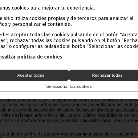
mos cookies para mejorar tu experiencia.
e sitio utiliza cookies propias y de terceros para analizar el
fico y personalizar el contenido.
des aceptar todas las cookies pulsando en el botón "Acepta
as", rechazar todas las cookies pulsando en el botón "Rech
do un antes y un después en las relaciones entre la Repúblic
as" o configurarlas pulsando el botón "Seleccionar las cookie
la República de Bielorrusia.
sultar política de cookies
eses de este año, comenzaron los contactos diplomáticos entre a
las relaciones y cooperación entre ambas naciones. La apertura 
Aceptar todas
Rechazar todas
bos Estados ha dado unos frutos realmente positivos, hasta el punt
, para los próximos días, la visita oficial del Presidente bielorruso,
 Visita que se producirá como respuesta al viaje oficial que la Pa
Seleccionar las cookies
este país europeo a principios de septiembre.
ividades que constituyen la agenda de trabajo de la visita de Estad
 y como anticipo a su llegada, ya se encuentra en Malabo una deleg
iado una serie de actividades oficiales. Dicha comitiva está encabezad
 Irina Abelskaya, Jefa Médico del Centro Clínico Republicano de As
rrusia. La doctora Abelskaya ya realizó una visita oficial previa a nu
nes 8 de diciembre, la doctora Abelskaya ha mantenido un encuentro