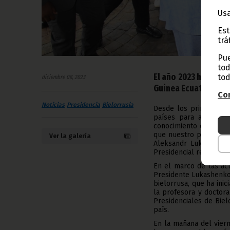
Usa
Est
trá
Pue
tod
El año 2023 ha marca
tod
diciembre 08, 2023
Guinea Ecuatorial y 
Con
Noticias
Presidencia
Bielorrusia
Desde los primeros m
países para ampliar 
conocimiento entre am
que nuestro país espera
Ver la galería
Aleksandr Lukashenko.
Presidencial realizó a 
En el marco de las act
Presidente Lukashenko,
bielorrusa, que ha inic
la profesora y doctora
Presidenciales de Bielo
país.
En la mañana del vier