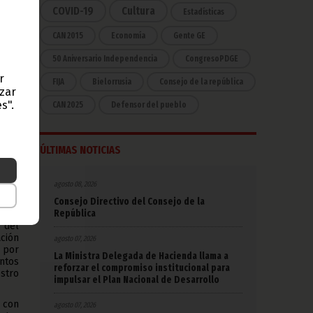
COVID-19
Cultura
Estadísticas
CAN 2015
Economía
Gente GE
50 Aniversario Independencia
CongresoPDGE
r
FIJA
Bielorrusia
Consejo de la república
azar
a de
s".
CAN 2025
Defensor del pueblo
mbos
ÚLTIMAS NOTICIAS
y el
o de
 S.E.
agosto 08, 2026
reja
Consejo Directivo del Consejo de la
República
o del
ación
agosto 07, 2026
a por
La Ministra Delegada de Hacienda llama a
untos
reforzar el compromiso institucional para
estro
impulsar el Plan Nacional de Desarrollo
 con
agosto 07, 2026