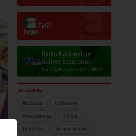
TVGE
Radio Nacional de
Guinea Ecuatorial
Haz click aquí para escuchar ahora
CATEGORÍAS
Noticias
Gobierno
Presidencia
África
Deportes
Vicepresidencia