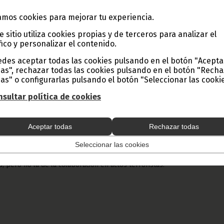
s ecuatoguineanos que fueron detenidos tras ser acusados
mos cookies para mejorar tu experiencia.
ón con el asalto al Palacio Gubernamental en febrero s
bunales, tal y como aseguró el Ministerio Fiscal.
e sitio utiliza cookies propias y de terceros para analizar el
fico y personalizar el contenido.
de Guinea Ecuatorial ha confirmado la liberación de ocho ciudad
des aceptar todas las cookies pulsando en el botón "Acepta
eron detenidos por la policía, acusados de presunta colaboración co
as", rechazar todas las cookies pulsando en el botón "Rech
nto de Emancipación del Delta del Níger (MEND), que el pasado 1
as" o configurarlas pulsando el botón "Seleccionar las cookie
 un ataque contra el Palacio Presidencial de Malabo.
sultar política de cookies
a través del fiscal del caso, Ricardo Mangue Elunku, ha declarado qu
es y una mujer, gozarán de una libertad provisional a la espera de q
s tribunales de justicia para determinar si realmente colaboraron o n
Aceptar todas
Rechazar todas
Seleccionar las cookies
 se ha negado a relacionar esta detención con su pertenencia al pa
 Popular, afirmando que en Guinea Ecuatorial la ley reconoce la exist
s, pero no la de la colaboración en actos terroristas.