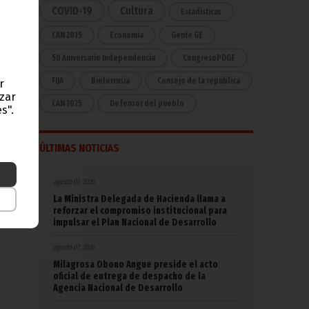
 por
COVID-19
Cultura
Estadísticas
erán
CAN 2015
Economía
Gente GE
50 Aniversario Independencia
CongresoPDGE
anos
FIJA
Bielorrusia
Consejo de la república
r
n los
azar
7 de
CAN 2025
Defensor del pueblo
s".
e los
ÚLTIMAS NOTICIAS
ue se
o con
agosto 07, 2026
La Ministra Delegada de Hacienda llama a
rtido
reforzar el compromiso institucional para
encia
impulsar el Plan Nacional de Desarrollo
agosto 07, 2026
Milagrosa Obono Angue preside el acto
oficial de entrega de despacho de la
Agencia Nacional de Desarrollo