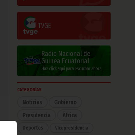
TVGE
Radio Nacional de
Guinea Ecuatorial
Haz click aquí para escuchar ahora
CATEGORÍAS
Noticias
Gobierno
Presidencia
África
Deportes
Vicepresidencia