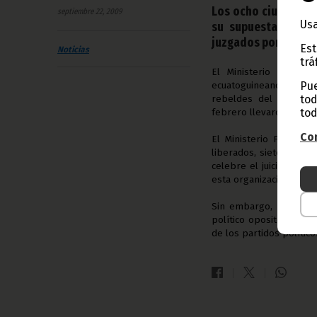
Los ocho ciudadano
septiembre 22, 2009
Usa
su supuesta relaci
juzgados por los tri
Est
Noticias
trá
El Ministerio Fiscal 
Pue
ecuatoguineanos que fu
tod
rebeldes del Movimie
tod
febrero llevaron a cabo
Con
El Ministerio Fiscal, 
liberados, siete hombr
celebre el juicio en lo
esta organización.
Sin embargo, el fiscal
político opositor Unión
de los partidos político