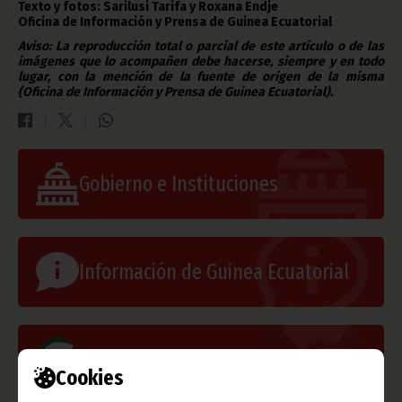
Texto y fotos: Sarilusi Tarifa y Roxana Endje
Oficina de Información y Prensa de Guinea Ecuatorial
Aviso: La reproducción total o parcial de este artículo o de las
imágenes que lo acompañen debe hacerse, siempre y en todo
lugar, con la mención de la fuente de origen de la misma
(Oficina de Información y Prensa de Guinea Ecuatorial).
Gobierno e Instituciones
Información de Guinea Ecuatorial
TVGE
Cookies