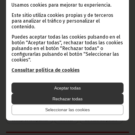
Usamos cookies para mejorar tu experiencia.
Radio Nacional de Guinea
Este sitio utiliza cookies propias y de terceros
para analizar el tráfico y personalizar el
Ecuatorial
contenido.
Haz click aquí para escuchar ahora
Puedes aceptar todas las cookies pulsando en el
botón "Aceptar todas", rechazar todas las cookies
pulsando en el botón "Rechazar todas" o
CATEGORÍAS
configurarlas pulsando el botón "Seleccionar las
cookies".
Noticias
Gobierno
Presidencia
Consultar política de cookies
África
Deportes
Vicepresidencia
Aceptar todas
COVID-19
Cultura
Estadísticas
CAN 2015
Rechazar todas
Economía
Gente GE
50 Aniversario Independencia
Seleccionar las cookies
CongresoPDGE
FIJA
Bielorrusia
Consejo de la república
CAN 2025
Defensor del pueblo