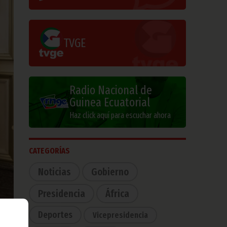
TVGE
Radio Nacional de
Guinea Ecuatorial
Haz click aquí para escuchar ahora
CATEGORÍAS
Noticias
Gobierno
Presidencia
África
Deportes
Vicepresidencia