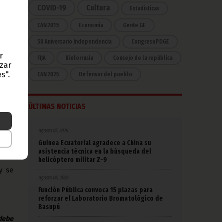
rdos
COVID-19
Cultura
Estadísticas
n de
CAN 2015
Economía
Gente GE
50 Aniversario Independencia
CongresoPDGE
or de
r
ctor
FIJA
Bielorrusia
Consejo de la república
azar
 más
s".
CAN 2025
Defensor del pueblo
res,
 han
ÚLTIMAS NOTICIAS
rias
inea
agosto 07, 2026
Guinea Ecuatorial agradece a China su
a de
asistencia técnica en la búsqueda del
helicóptero militar Z-9
y se
agosto 06, 2026
Función Pública convoca 15 plazas para
reforzar el Laboratorio Bromatológico de
Basupú
 debe