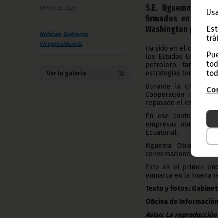
S.E. Nguema Obian
febrero 26, 2026
Usa
firmados en el sec
Washington por su c
Est
Noticias
Gobierno
trá
Vicepresidencia
Ha sido en el curso de
Pue
los Estados Unidos de
tod
petrolero, también
tod
estrategias tendentes a
Ver la galería
Durante la cita, desa
Con
Cooperación Internac
repasado el estado de 
En ese contexto, Gil
empresas norteameric
Ecuatorial.
Nguema Obiang Man
conversaciones para li
Este es el primer enc
enmarca en la buena re
Texto y fotos: Gabinet
Oficina de Información
Aviso: La reproducción