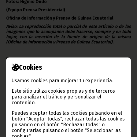
Fotos: Higinio Ondo
(Equipo Prensa Presidencial)
Oficina de Información y Prensa de Guinea Ecuatorial
Aviso: La reproducción total o parcial de este artículo o de las
imágenes que lo acompañen debe hacerse, siempre y en todo
lugar, con la mención de la fuente de origen de la misma
(Oficina de Información y Prensa de Guinea Ecuatorial).
Cookies
Gobierno e Instituciones
Usamos cookies para mejorar tu experiencia.
Este sitio utiliza cookies propias y de terceros
para analizar el tráfico y personalizar el
contenido.
Información de Guinea Ecuatorial
Puedes aceptar todas las cookies pulsando en el
botón "Aceptar todas", rechazar todas las cookies
pulsando en el botón "Rechazar todas" o
configurarlas pulsando el botón "Seleccionar las
cookies".