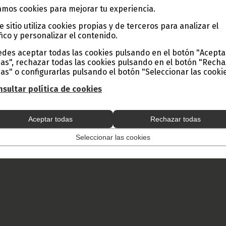
al estaba acompañada del Director General de Planificac
mos cookies para mejorar tu experiencia.
nspector General, Felipe Ondo.
e sitio utiliza cookies propias y de terceros para analizar el
fico y personalizar el contenido.
ra la Enseñanza Preescolar, María del Pilar Nchama se ha reunido 
ables de los centros educativos, para informarles sobre la necesid
des aceptar todas las cookies pulsando en el botón "Acepta
curso, clasificando por edades y conocer el número de niñas y niños en
as", rechazar todas las cookies pulsando en el botón "Rech
ormó sobre los malos comportamientos de construir centros sin pr
as" o configurarlas pulsando el botón "Seleccionar las cookie
erio de Educación y sobre aquellos centros que no están legalizados p
sultar política de cookies
g
Aceptar todas
Rechazar todas
Seleccionar las cookies