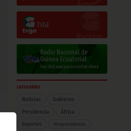
TVGE
Radio Nacional de
Guinea Ecuatorial
Haz click aquí para escuchar ahora
CATEGORÍAS
Noticias
Gobierno
Presidencia
África
Deportes
Vicepresidencia