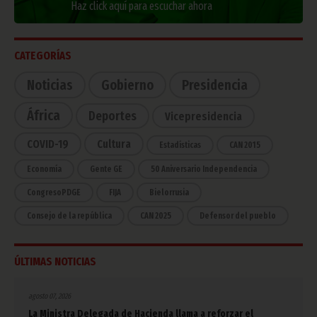
Haz click aquí para escuchar ahora
CATEGORÍAS
Noticias
Gobierno
Presidencia
África
Deportes
Vicepresidencia
COVID-19
Cultura
Estadísticas
CAN 2015
Economía
Gente GE
50 Aniversario Independencia
CongresoPDGE
FIJA
Bielorrusia
Consejo de la república
CAN 2025
Defensor del pueblo
ÚLTIMAS NOTICIAS
agosto 07, 2026
La Ministra Delegada de Hacienda llama a reforzar el