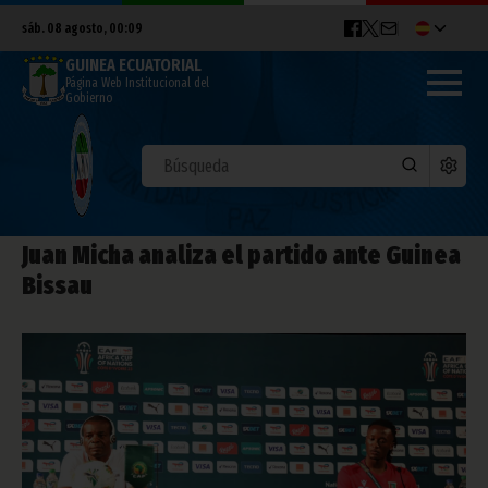
sáb. 08 agosto, 00:09
GUINEA ECUATORIAL
Página Web Institucional del
Gobierno
Juan Micha analiza el partido ante Guinea
Bissau