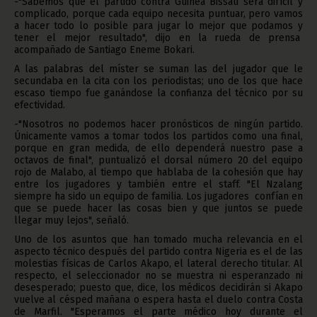
-"Sabemos que el partido contra Guinea Bissau será difícil y
complicado, porque cada equipo necesita puntuar, pero vamos
a hacer todo lo posible para jugar lo mejor que podamos y
tener el mejor resultado", dijo en la rueda de prensa
acompañado de Santiago Eneme Bokari.
A las palabras del míster se suman las del jugador que le
secundaba en la cita con los periodistas; uno de los que hace
escaso tiempo fue ganándose la confianza del técnico por su
efectividad.
-"Nosotros no podemos hacer pronósticos de ningún partido.
Únicamente vamos a tomar todos los partidos como una final,
porque en gran medida, de ello dependerá nuestro pase a
octavos de final", puntualizó el dorsal número 20 del equipo
rojo de Malabo, al tiempo que hablaba de la cohesión que hay
entre los jugadores y también entre el staff. "El Nzalang
siempre ha sido un equipo de familia. Los jugadores confían en
que se puede hacer las cosas bien y que juntos se puede
llegar muy lejos", señaló.
Uno de los asuntos que han tomado mucha relevancia en el
aspecto técnico después del partido contra Nigeria es el de las
molestias físicas de Carlos Akapo, el lateral derecho titular. Al
respecto, el seleccionador no se muestra ni esperanzado ni
desesperado; puesto que, dice, los médicos decidirán si Akapo
vuelve al césped mañana o espera hasta el duelo contra Costa
de Marfil. "Esperamos el parte médico hoy durante el