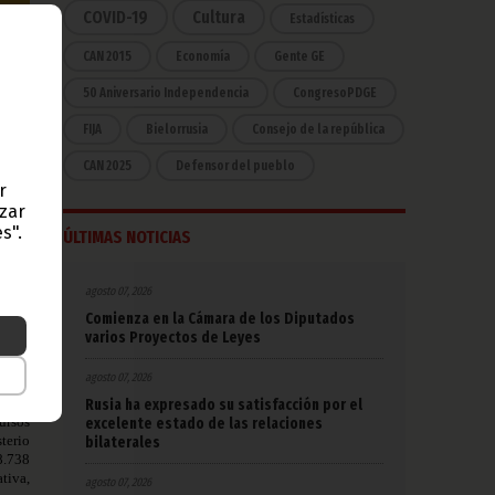
COVID-19
Cultura
Estadísticas
CAN 2015
Economía
Gente GE
50 Aniversario Independencia
CongresoPDGE
oles
FIJA
Bielorrusia
Consejo de la república
tras
ó el
CAN 2025
Defensor del pueblo
r
azar
s".
fumu,
ÚLTIMAS NOTICIAS
uinea
prevé
agosto 07, 2026
a los
Comienza en la Cámara de los Diputados
iguen
varios Proyectos de Leyes
a 140
in de
agosto 07, 2026
Rusia ha expresado su satisfacción por el
ursos
excelente estado de las relaciones
sterio
bilaterales
8.738
tiva,
agosto 07, 2026