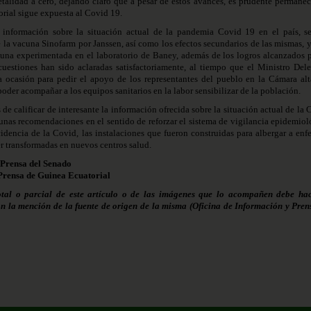
letalidad a cero, dejando claro que a pesar de estos avances, es prudente permanec
rial sigue expuesta al Covid 19.
ir información sobre la situación actual de la pandemia Covid 19 en el país, s
 la vacuna Sinofarm por Janssen, así como los efectos secundarios de las mismas, y
cuna experimentada en el laboratorio de Baney, además de los logros alcanzados p
uestiones han sido aclaradas satisfactoriamente, al tiempo que el Ministro Del
 ocasión para pedir el apoyo de los representantes del pueblo en la Cámara alt
oder acompañar a los equipos sanitarios en la labor sensibilizar de la población.
de calificar de interesante la información ofrecida sobre la situación actual de la
gunas recomendaciones en el sentido de reforzar el sistema de vigilancia epidemiol
cidencia de la Covid, las instalaciones que fueron construidas para albergar a enf
r transformadas en nuevos centros salud.
 Prensa del Senado
Prensa de Guinea Ecuatorial
otal o parcial de este artículo o de las imágenes que lo acompañen debe hac
on la mención de la fuente de origen de la misma (Oficina de Información y Pren