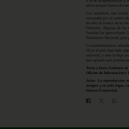
y la de hospitalización y 
alerta porque Guinea Ecuato
Los senadores, tras recib
interesado por el cambio de
ha sido el avance de la va
Gobierno. Algunas de las c
Sanidad ha aprovechado la
Parlamento Nacional, para p
Los parlamentarios, además 
19 en el país, han dado al
nacional, y ante la baja in
han opinado que podrían se
Texto y fotos: Gabinete de
Oficina de Información y 
Aviso: La reproducción t
siempre y en todo lugar, c
Guinea Ecuatorial).