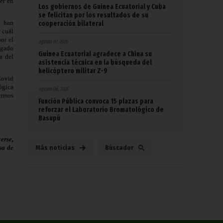
er en
Los gobiernos de Guinea Ecuatorial y Cuba
se felicitan por los resultados de su
e han
cooperación bilateral
 cuál
or el
agosto 07, 2026
egado
Guinea Ecuatorial agradece a China su
a del
asistencia técnica en la búsqueda del
helicóptero militar Z-9
 Covid
ógica
agosto 06, 2026
ermos
Función Pública convoca 15 plazas para
reforzar el Laboratorio Bromatológico de
Basupú
erse,
sa de
Más noticias
Búscador