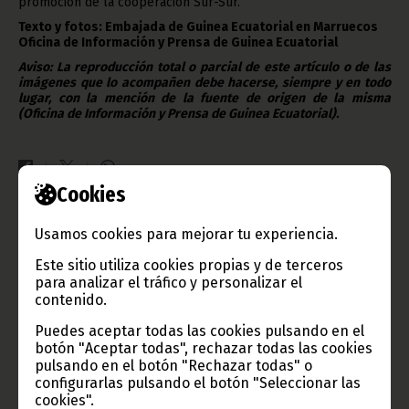
promoción de la cooperación Sur-Sur.
Texto y fotos: Embajada de Guinea Ecuatorial en Marruecos
Oficina de Información y Prensa de Guinea Ecuatorial
Aviso: La reproducción total o parcial de este artículo o de las
imágenes que lo acompañen debe hacerse, siempre y en todo
lugar, con la mención de la fuente de origen de la misma
(Oficina de Información y Prensa de Guinea Ecuatorial).
Cookies
Gobierno e Instituciones
Usamos cookies para mejorar tu experiencia.
Este sitio utiliza cookies propias y de terceros
para analizar el tráfico y personalizar el
contenido.
Información de Guinea Ecuatorial
Puedes aceptar todas las cookies pulsando en el
botón "Aceptar todas", rechazar todas las cookies
pulsando en el botón "Rechazar todas" o
configurarlas pulsando el botón "Seleccionar las
cookies".