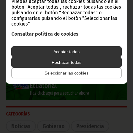
Puedes aceptar todas las cookies pulsando en el
botón "Aceptar todas", rechazar todas las cookies
pulsando en el botón "Rechazar todas" o
configurarlas pulsando el botón "Seleccionar las
Información de Guinea Ecuatorial
cookies".
Consultar política de cookies
TVGE
Aceptar todas
Rechazar todas
Seleccionar las cookies
Radio Nacional de Guinea
Ecuatorial
Haz click aquí para escuchar ahora
CATEGORÍAS
Noticias
Gobierno
Presidencia