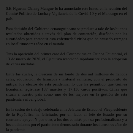
S.E. Nguema Obiang Mangue lo ha anunciado este lunes, en la reunión del
Comité Político de Lucha y Vigilancia de la Covid-19 y el Marburgo en el
país.
Esta decisión del Gobierno ecuatoguineano se produce a raíz de los buenos
resultados obtenidos a través del plan de contención, diseñado por las
autoridades para combatir esta enfermedad viríca que ha causado estragos
en los últimos tres años en el mundo.
Tras la aparición del primer caso del Coronavirus en Guinea Ecuatorial, el
13 de marzo de 2020, el Ejecutivo reaccionó rápidamente con la adopción
de varias medidas.
Entre las cuales, la creación de un fondo de dos mil millones de francos
cefas, adquisición de fármacos y material sanitario, con el propósito de
mitigar los efectos de esta pandemia, lo que ha permitido que Guinea
Ecuatorial registrase 187 muertes y 17.130 casos positivos. Cifras que
sitúan a nuestro país como uno de los mejores en la gestión de esta
pandemia a nivel global.
En la sesión de trabajo celebrada en la Jefatura de Estado, el Vicepresidente
de la República ha felicitado, por un lado, al Jefe de Estado por su
constante apoyo. Y por otro, a los dos comités por su profesionalismo y a
los ciudadanos por el patriotismo demostrado durante los duros tres años de
la pandemia.