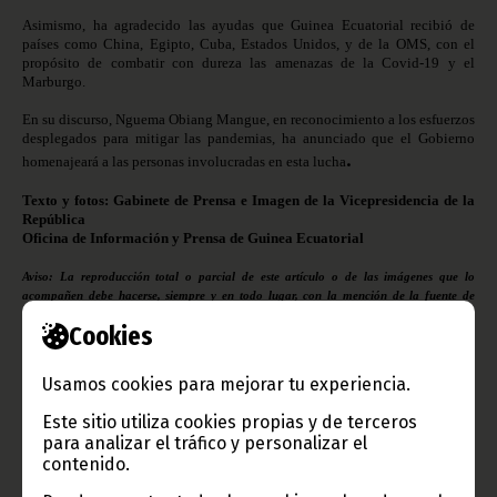
Asimismo, ha agradecido las ayudas que Guinea Ecuatorial recibió de
países como China, Egipto, Cuba, Estados Unidos, y de la OMS, con el
propósito de combatir con dureza las amenazas de la Covid-19 y el
Marburgo.
En su discurso, Nguema Obiang Mangue, en reconocimiento a los esfuerzos
desplegados para mitigar las pandemias, ha anunciado que el Gobierno
.
homenajeará a las personas involucradas en esta lucha
Texto y fotos: Gabinete de Prensa e Imagen de la Vicepresidencia de la
República
Oficina de Información y Prensa de Guinea Ecuatorial
Aviso: La reproducción total o parcial de este artículo o de las imágenes que lo
acompañen debe hacerse, siempre y en todo lugar, con la mención de la fuente de
origen de la misma (Oficina de Información y Prensa de Guinea Ecuatorial).
Cookies
Usamos cookies para mejorar tu experiencia.
Este sitio utiliza cookies propias y de terceros
para analizar el tráfico y personalizar el
Gobierno e Instituciones
contenido.