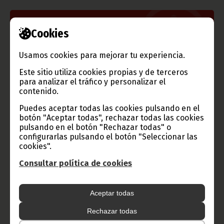
Información de Guinea Ecuatorial
Cookies
Usamos cookies para mejorar tu experiencia.
Este sitio utiliza cookies propias y de terceros
TVGE
para analizar el tráfico y personalizar el
contenido.
Puedes aceptar todas las cookies pulsando en el
botón "Aceptar todas", rechazar todas las cookies
Radio Nacional de Guinea
pulsando en el botón "Rechazar todas" o
configurarlas pulsando el botón "Seleccionar las
Ecuatorial
cookies".
Haz click aquí para escuchar ahora
Consultar política de cookies
CATEGORÍAS
Aceptar todas
Noticias
Gobierno
Presidencia
Rechazar todas