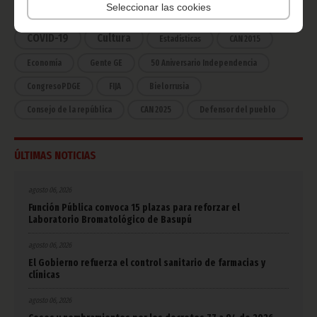
África
Seleccionar las cookies
Deportes
Vicepresidencia
COVID-19
Cultura
Estadísticas
CAN 2015
Economía
Gente GE
50 Aniversario Independencia
CongresoPDGE
FIJA
Bielorrusia
Consejo de la república
CAN 2025
Defensor del pueblo
ÚLTIMAS NOTICIAS
agosto 06, 2026
Función Pública convoca 15 plazas para reforzar el
Laboratorio Bromatológico de Basupú
agosto 06, 2026
El Gobierno refuerza el control sanitario de farmacias y
clínicas
agosto 06, 2026