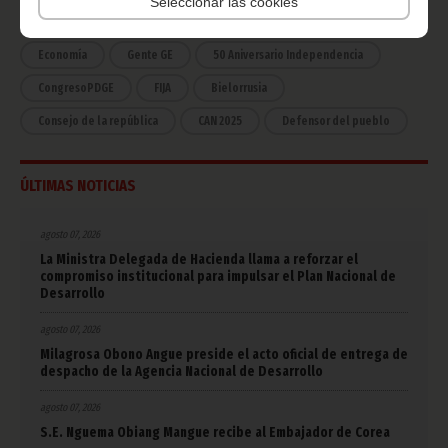
Seleccionar las cookies
COVID-19
Cultura
Estadísticas
CAN 2015
Economía
Gente GE
50 Aniversario Independencia
CongresoPDGE
FIJA
Bielorrusia
Consejo de la república
CAN 2025
Defensor del pueblo
ÚLTIMAS NOTICIAS
agosto 07, 2026
La Ministra Delegada de Hacienda llama a reforzar el
compromiso institucional para impulsar el Plan Nacional de
Desarrollo
agosto 07, 2026
Milagrosa Obono Angue preside el acto oficial de entrega de
despacho de la Agencia Nacional de Desarrollo
agosto 07, 2026
S.E. Nguema Obiang Mangue recibe al Embajador de Corea