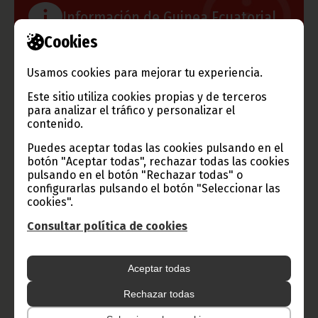
Información de Guinea Ecuatorial
Cookies
Usamos cookies para mejorar tu experiencia.
TVGE
Este sitio utiliza cookies propias y de terceros
para analizar el tráfico y personalizar el
contenido.
Puedes aceptar todas las cookies pulsando en el
Radio Nacional de Guinea
botón "Aceptar todas", rechazar todas las cookies
Ecuatorial
pulsando en el botón "Rechazar todas" o
configurarlas pulsando el botón "Seleccionar las
Haz click aquí para escuchar ahora
cookies".
Consultar política de cookies
CATEGORÍAS
Aceptar todas
Noticias
Gobierno
Presidencia
Rechazar todas
África
Deportes
Vicepresidencia