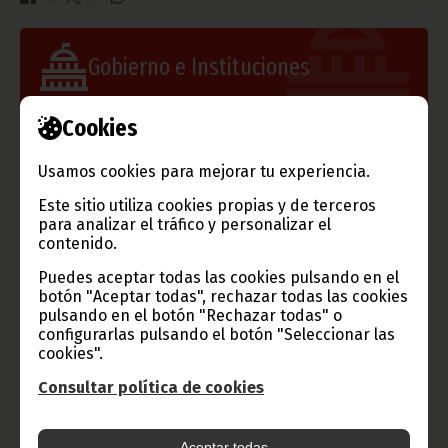
Gobierno e Instituciones
Cookies
Información de Guinea Ecuatorial
Usamos cookies para mejorar tu experiencia.
Este sitio utiliza cookies propias y de terceros
para analizar el tráfico y personalizar el
contenido.
TVGE
Puedes aceptar todas las cookies pulsando en el
botón "Aceptar todas", rechazar todas las cookies
pulsando en el botón "Rechazar todas" o
configurarlas pulsando el botón "Seleccionar las
cookies".
Radio Nacional de Guinea
Ecuatorial
Consultar política de cookies
Haz click aquí para escuchar ahora
Aceptar todas