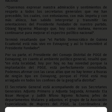
nacional".
-"Queremos expresar nuestra admiración y sentimientos de
respeto a todos los secretarios generales que me han
precedido, los cuales, con entusiasmo, con más ímpetu y con
más ahínco, han sabido interpretar y transmitir las
orientaciones del Presidente Fundador de nuestro partido,
Obiang Nguema Mbasogo que, hoy como mañana, merecen
continuarse para mejorar el espectro político nacional".
Terminó resaltando que "el Partido Democrático de Guinea
Ecuatorial está más vivo en Evinayong y así lo transmitiré al
Presidente Fundador".
Por su parte, el Presidente del Consejo Distrital de PDGE de
Evinayong, en cuanto al ambiente político general, resaltó que:
"en esta localidad, hoy por hoy, no hay novedad porque la
implantación del PDGE, está perfectamente consolidada.
Podemos afirmar con las caras altas que no hay temor a fisuras
de ningún tipo en Evinayong, porque el PDGE está muy
arraigado en todos los confines de la geografía distrital".
El Secretario General está acompañando de sus Secretarios
Generales Adjunto Primero y Adjunta Segunda, Armando Ela
Nsue Mengue y Judith Nfono Ngomo Nchama; jefes de
departamentos titulares y adjuntos; el grupo de la Asociación
Especializada de Mujeres del PDGE, la Coordinadora de
Asociaciones Hijos de Obiang y un nutrido grupo de jóvenes