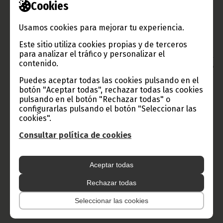
que la acompañan, así como personal operativo de la Oficina
Cookies
Nacional.
Dirección General de Prensa Escrita, Página Web
Usamos cookies para mejorar tu experiencia.
Institucional del Gobierno (DGPEPWIG)
Este sitio utiliza cookies propias y de terceros
Oficina de Información y Prensa de Guinea Ecuatorial
para analizar el tráfico y personalizar el
Aviso: La reproducción total o parcial de este artículo o de las
contenido.
imágenes que lo acompañen debe hacerse, siempre y en todo
lugar, con la mención de la fuente de origen de la misma
Puedes aceptar todas las cookies pulsando en el
(Oficina de Información y Prensa de Guinea Ecuatorial).
botón "Aceptar todas", rechazar todas las cookies
pulsando en el botón "Rechazar todas" o
configurarlas pulsando el botón "Seleccionar las
cookies".
Consultar política de cookies
Gobierno e Instituciones
Aceptar todas
Rechazar todas
Información de Guinea Ecuatorial
Seleccionar las cookies