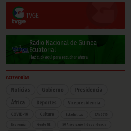
TVGE
Radio Nacional de Guinea
Ecuatorial
Haz click aquí para escuchar ahora
CATEGORÍAS
Noticias
Gobierno
Presidencia
África
Deportes
Vicepresidencia
COVID-19
Cultura
Estadísticas
CAN 2015
Economía
Gente GE
50 Aniversario Independencia