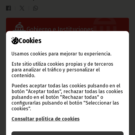
Gobierno e Instituciones
Cookies
Usamos cookies para mejorar tu experiencia.
Información de Guinea Ecuatorial
Este sitio utiliza cookies propias y de terceros
para analizar el tráfico y personalizar el
contenido.
Puedes aceptar todas las cookies pulsando en el
TVGE
botón "Aceptar todas", rechazar todas las cookies
pulsando en el botón "Rechazar todas" o
configurarlas pulsando el botón "Seleccionar las
cookies".
Radio Nacional de Guinea
Consultar política de cookies
Ecuatorial
Haz click aquí para escuchar ahora