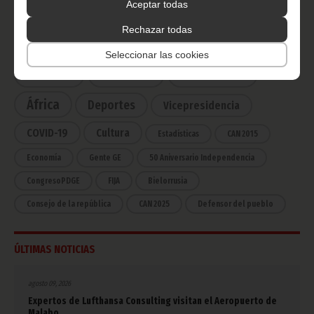
Aceptar todas
Rechazar todas
CATEGORÍAS
Seleccionar las cookies
Noticias
Gobierno
Presidencia
África
Deportes
Vicepresidencia
COVID-19
Cultura
Estadísticas
CAN 2015
Economía
Gente GE
50 Aniversario Independencia
CongresoPDGE
FIJA
Bielorrusia
Consejo de la república
CAN 2025
Defensor del pueblo
ÚLTIMAS NOTICIAS
agosto 09, 2026
Expertos de Lufthansa Consulting visitan el Aeropuerto de
Malabo