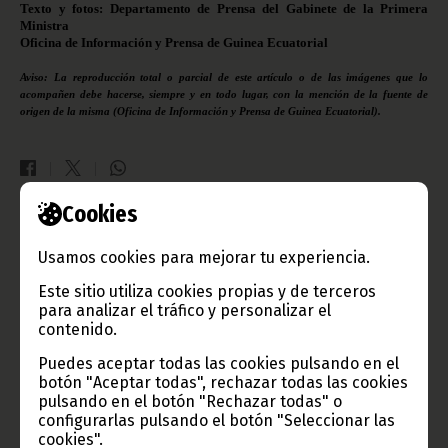
Texto y fotos: Departamento de Prensa del Gabinete de la Primera
Ministra
Oficina de Información y Prensa de Guinea Ecuatorial
Aviso: La reproducción total o parcial de este artículo o de las imágenes que lo
acompañen debe hacerse, siempre y en todo lugar, con la mención de la fuente de
origen de la misma (Oficina de Información y Prensa de Guinea Ecuatorial).
Cookies
Gobierno e Instituciones
Usamos cookies para mejorar tu experiencia.
Este sitio utiliza cookies propias y de terceros
para analizar el tráfico y personalizar el
contenido.
Información de Guinea Ecuatorial
Puedes aceptar todas las cookies pulsando en el
botón "Aceptar todas", rechazar todas las cookies
pulsando en el botón "Rechazar todas" o
configurarlas pulsando el botón "Seleccionar las
TVGE
cookies".