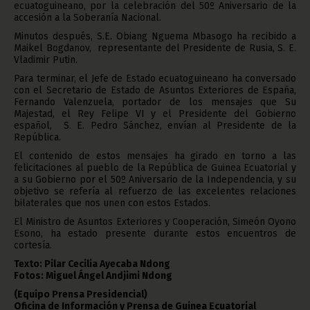
ecuatoguineano, por la celebración del 50º Aniversario de la
accesión a la Soberanía Nacional.
Minutos después, S.E. Obiang Nguema Mbasogo ha recibido a
Maikel Bogdanov, representante del Presidente de Rusia, S. E.
Vladimir Putin.
Para terminar, el Jefe de Estado ecuatoguineano ha conversado
con el Secretario de Estado de Asuntos Exteriores de España,
Fernando Valenzuela, portador de los mensajes que Su
Majestad, el Rey Felipe VI y el Presidente del Gobierno
español, S. E. Pedro Sánchez, envían al Presidente de la
República.
El contenido de estos mensajes ha girado en torno a las
felicitaciones al pueblo de la República de Guinea Ecuatorial y
a su Gobierno por el 50º Aniversario de la Independencia, y su
objetivo se refería al refuerzo de las excelentes relaciones
bilaterales que nos unen con estos Estados.
El Ministro de Asuntos Exteriores y Cooperación, Simeón Oyono
Esono, ha estado presente durante estos encuentros de
cortesía.
Texto: Pilar Cecilia Ayecaba Ndong
Fotos: Miguel Ángel Andjimi Ndong
(Equipo Prensa Presidencial)
Oficina de Información y Prensa de Guinea Ecuatorial