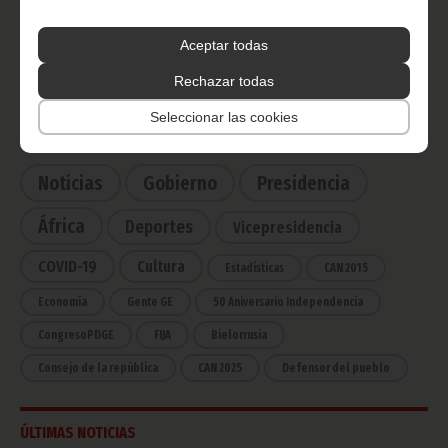
Radio Nacional de Guinea
Ecuatorial
Aceptar todas
Haz click aquí para escuchar ahora
Rechazar todas
Seleccionar las cookies
CATEGORÍAS
Noticias
Gobierno
Presidencia
África
Deportes
Vicepresidencia
COVID-19
Cultura
Estadísticas
CAN 2015
Economía
Gente GE
50 Aniversario Independencia
CongresoPDGE
FIJA
Bielorrusia
Consejo de la república
CAN 2025
Defensor del pueblo
ÚLTIMAS NOTICIAS