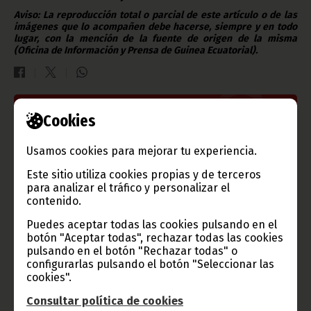
Aviso: La reproducción total o parcial de este artículo o de las
imágenes que lo acompañen debe hacerse, siempre y en todo
lugar, con la mención de la fuente de origen de la misma
(Oficina de Información y Prensa de Guinea Ecuatorial).
Cookies
Gobierno e Instituciones
Usamos cookies para mejorar tu experiencia.
Este sitio utiliza cookies propias y de terceros
Información de Guinea Ecuatorial
para analizar el tráfico y personalizar el
contenido.
Puedes aceptar todas las cookies pulsando en el
botón "Aceptar todas", rechazar todas las cookies
pulsando en el botón "Rechazar todas" o
TVGE
configurarlas pulsando el botón "Seleccionar las
cookies".
Consultar política de cookies