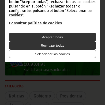
botón "Aceptar todas", rechazar todas las cookies
pulsando en el botón "Rechazar todas" o
configurarlas pulsando el botón "Seleccionar las
Información de Guinea Ecuatorial
cookies".
Consultar política de cookies
TVGE
Aceptar todas
Rechazar todas
Seleccionar las cookies
Radio Nacional de Guinea
Ecuatorial
Haz click aquí para escuchar ahora
CATEGORÍAS
Noticias
Gobierno
Presidencia