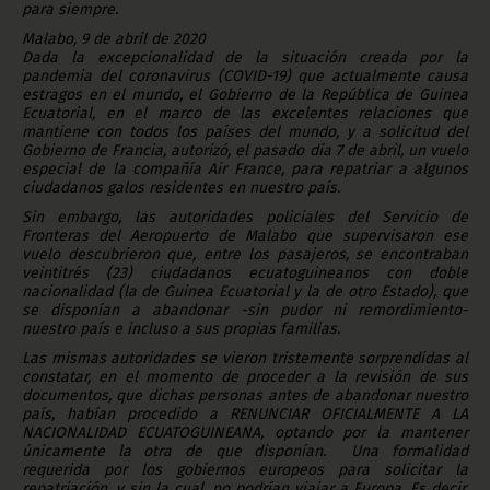
para siempre.
Malabo, 9 de abril de 2020
Dada la excepcionalidad de la situación creada por la
pandemia del coronavirus (COVID-19) que actualmente causa
estragos en el mundo, el Gobierno de la República de Guinea
Ecuatorial, en el marco de las excelentes relaciones que
mantiene con todos los países del mundo, y a solicitud del
Gobierno de Francia, autorizó, el pasado día 7 de abril, un vuelo
especial de la compañía Air France, para repatriar a algunos
ciudadanos galos residentes en nuestro país.
Sin embargo, las autoridades policiales del Servicio de
Fronteras del Aeropuerto de Malabo que supervisaron ese
vuelo descubrieron que, entre los pasajeros,
se encontraban
veintitrés (23) ciudadanos ecuatoguineanos con doble
nacionalidad (la de Guinea Ecuatorial y la de otro Estado)
, que
se disponían a abandonar -sin pudor ni remordimiento-
nuestro país e incluso a sus propias familias.
Las mismas autoridades se vieron tristemente sorprendidas al
constatar, en el momento de proceder a la revisión de sus
documentos, que dichas personas antes de abandonar nuestro
país, habían procedido a
RENUNCIAR OFICIALMENTE A LA
NACIONALIDAD ECUATOGUINEANA
, optando por la mantener
únicamente la otra de que disponían. Una formalidad
requerida por los gobiernos europeos para solicitar la
repatriación, y sin la cual, no podrían viajar a Europa.
Es decir,