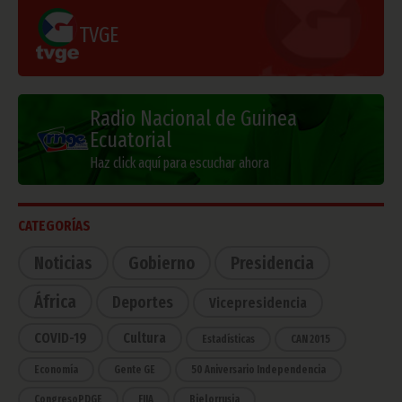
TVGE
Radio Nacional de Guinea
Ecuatorial
Haz click aquí para escuchar ahora
CATEGORÍAS
Noticias
Gobierno
Presidencia
África
Deportes
Vicepresidencia
COVID-19
Cultura
Estadísticas
CAN 2015
Economía
Gente GE
50 Aniversario Independencia
CongresoPDGE
FIJA
Bielorrusia