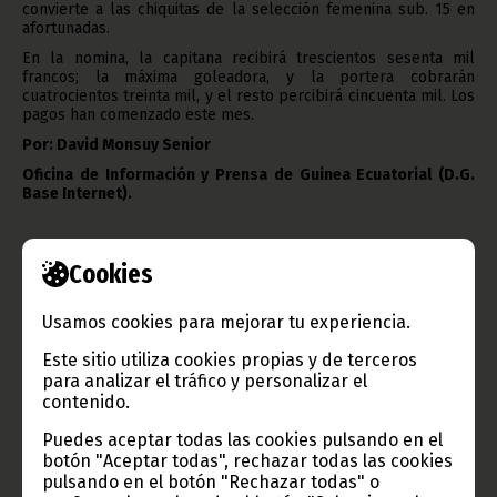
convierte a las chiquitas de la selección femenina sub. 15 en
afortunadas.
En la nomina, la capitana recibirá trescientos sesenta mil
francos; la máxima goleadora, y la portera cobrarán
cuatrocientos treinta mil, y el resto percibirá cincuenta mil. Los
pagos han comenzado este mes.
Por: David Monsuy Senior
Oficina de Información y Prensa de Guinea Ecuatorial (D.G.
Base Internet).
Cookies
Usamos cookies para mejorar tu experiencia.
Gobierno e Instituciones
Este sitio utiliza cookies propias y de terceros
para analizar el tráfico y personalizar el
contenido.
Puedes aceptar todas las cookies pulsando en el
Información de Guinea Ecuatorial
botón "Aceptar todas", rechazar todas las cookies
pulsando en el botón "Rechazar todas" o