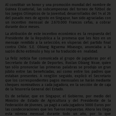
Al constituir un honor y una promoción mundial del nombre de
Guinea Ecuatorial, las subcampeonas del torneo de fútbol de
los Juegos Olímpicos de la Juventud, desarrollados del 14 al 26
del pasado mes de agosto en Singapur, han sido agraciadas con
un incentivo mensual de 2.670.000 Francos cefas, a cobrar
durante doce meses.
La atribución de este incentivo económico es la respuesta del
Presidente de la Republica a la promesa que les hizo en un
mensaje remitido a la selección, en vísperas del partido final
contra Chile. S.E. Obiang Nguema Mbasogo, anunciaba a la
sazón dicho estimulo y hoy se ha traducido en realidad.
La feliz noticia fue comunicada al grupo de jugadoras por el
Secretario de Estado de Deportes, Ruslan Obiang Nsue, quien
tan sólo pronunciar las primeras palabras se produjo un gran
júbilo entre las beneficiadas, así como entre los padres que
estaban presentes. A renglón seguido, explicó el Secretario
que los correspondientes pagos mensuales se harán mediante
cheques nominativos a cada jugadora, en la sección de de caja
de la Tesorería General del Estado.
Es de señalar, que en Singapur, el Gobierno, por medio del
Ministro de Estado de Agricultura y del Presidente de la
Federación de jóvenes, ya pagó a cada jugadora 5000 Euros por
las condecoraciones que les fueron impuestas. Ahora les llega
esta nómina mensual durante todo un año, por lo que