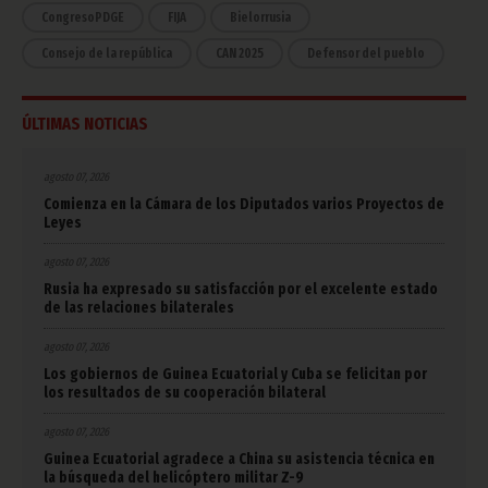
CongresoPDGE
FIJA
Bielorrusia
Consejo de la república
CAN 2025
Defensor del pueblo
ÚLTIMAS NOTICIAS
agosto 07, 2026
Comienza en la Cámara de los Diputados varios Proyectos de
Leyes
agosto 07, 2026
Rusia ha expresado su satisfacción por el excelente estado
de las relaciones bilaterales
agosto 07, 2026
Los gobiernos de Guinea Ecuatorial y Cuba se felicitan por
los resultados de su cooperación bilateral
agosto 07, 2026
Guinea Ecuatorial agradece a China su asistencia técnica en
la búsqueda del helicóptero militar Z-9