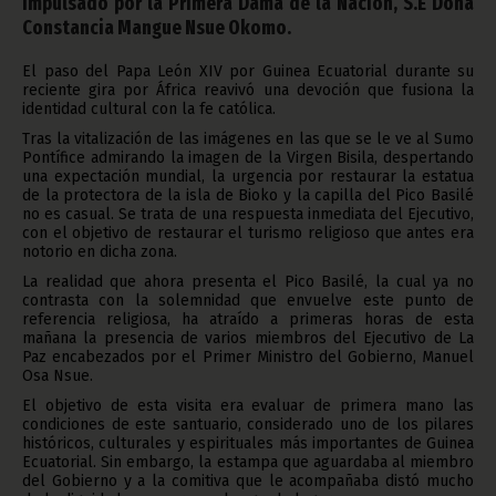
impulsado por la Primera Dama de la Nación, S.E Doña
Constancia Mangue Nsue Okomo.
El paso del Papa León XIV por Guinea Ecuatorial durante su
reciente gira por África reavivó una devoción que fusiona la
identidad cultural con la fe católica.
Tras la vitalización de las imágenes en las que se le ve al Sumo
Pontífice admirando la imagen de la Virgen Bisila, despertando
una expectación mundial, la urgencia por restaurar la estatua
de la protectora de la isla de Bioko y la capilla del Pico Basilé
no es casual. Se trata de una respuesta inmediata del Ejecutivo,
con el objetivo de restaurar el turismo religioso que antes era
notorio en dicha zona.
La realidad que ahora presenta el Pico Basilé, la cual ya no
contrasta con la solemnidad que envuelve este punto de
referencia religiosa, ha atraído a primeras horas de esta
mañana la presencia de varios miembros del Ejecutivo de La
Paz encabezados por el Primer Ministro del Gobierno, Manuel
Osa Nsue.
El objetivo de esta visita era evaluar de primera mano las
condiciones de este santuario, considerado uno de los pilares
históricos, culturales y espirituales más importantes de Guinea
Ecuatorial. Sin embargo, la estampa que aguardaba al miembro
del Gobierno y a la comitiva que le acompañaba distó mucho