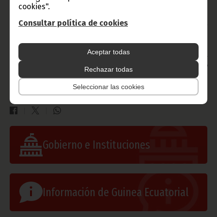
africana, volvió a situar los focos de la cristiandad global sobre
cookies".
suelo ecuatoguineano.
Consultar política de cookies
Texto y fotos: Departamento de Prensa del Gabinete del
Primer Ministro
Oficina de Información y Prensa de Guinea Ecuatorial
Aceptar todas
Aviso: La reproducción total o parcial de este artículo o de las
imágenes que lo acompañen debe hacerse, siempre y en todo
Rechazar todas
lugar, con la mención de la fuente de origen de la misma
(Oficina de Información y Prensa de Guinea Ecuatorial).
Seleccionar las cookies
Gobierno e Instituciones
Información de Guinea Ecuatorial