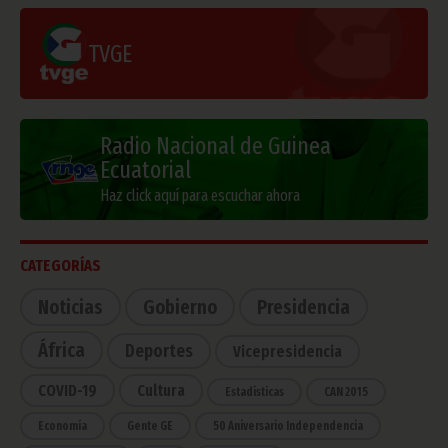
TVGE
Radio Nacional de Guinea
Ecuatorial
Haz click aquí para escuchar ahora
CATEGORÍAS
Noticias
Gobierno
Presidencia
África
Deportes
Vicepresidencia
COVID-19
Cultura
Estadísticas
CAN 2015
Economía
Gente GE
50 Aniversario Independencia