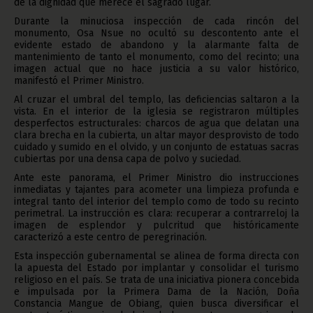
de la dignidad que merece el sagrado lugar.
Durante la minuciosa inspección de cada rincón del
monumento, Osa Nsue no ocultó su descontento ante el
evidente estado de abandono y la alarmante falta de
mantenimiento de tanto el monumento, como del recinto; una
imagen actual que no hace justicia a su valor histórico,
manifestó el Primer Ministro.
Al cruzar el umbral del templo, las deficiencias saltaron a la
vista. En el interior de la iglesia se registraron múltiples
desperfectos estructurales: charcos de agua que delatan una
clara brecha en la cubierta, un altar mayor desprovisto de todo
cuidado y sumido en el olvido, y un conjunto de estatuas sacras
cubiertas por una densa capa de polvo y suciedad.
Ante este panorama, el Primer Ministro dio instrucciones
inmediatas y tajantes para acometer una limpieza profunda e
integral tanto del interior del templo como de todo su recinto
perimetral. La instrucción es clara: recuperar a contrarreloj la
imagen de esplendor y pulcritud que históricamente
caracterizó a este centro de peregrinación.
Esta inspección gubernamental se alinea de forma directa con
la apuesta del Estado por implantar y consolidar el turismo
religioso en el país. Se trata de una iniciativa pionera concebida
e impulsada por la Primera Dama de la Nación, Doña
Constancia Mangue de Obiang, quien busca diversificar el