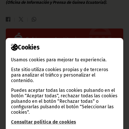
(Oficina de Información y Prensa de Guinea Ecuatorial).
Gobierno e Instituciones
Cookies
Usamos cookies para mejorar tu experiencia.
Información de Guinea Ecuatorial
Este sitio utiliza cookies propias y de terceros
para analizar el tráfico y personalizar el
contenido.
Puedes aceptar todas las cookies pulsando en el
botón "Aceptar todas", rechazar todas las cookies
TVGE
pulsando en el botón "Rechazar todas" o
configurarlas pulsando el botón "Seleccionar las
cookies".
Consultar política de cookies
Radio Nacional de Guinea