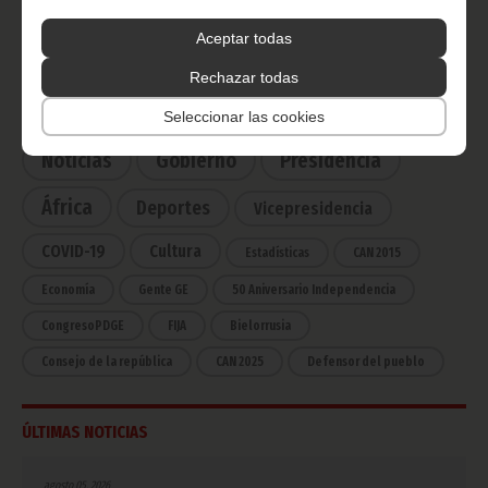
Ecuatorial
Haz click aquí para escuchar ahora
Aceptar todas
Rechazar todas
CATEGORÍAS
Seleccionar las cookies
Noticias
Gobierno
Presidencia
África
Deportes
Vicepresidencia
COVID-19
Cultura
Estadísticas
CAN 2015
Economía
Gente GE
50 Aniversario Independencia
CongresoPDGE
FIJA
Bielorrusia
Consejo de la república
CAN 2025
Defensor del pueblo
ÚLTIMAS NOTICIAS
agosto 05, 2026