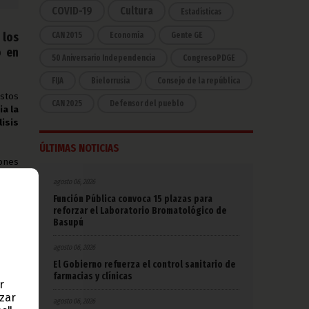
COVID-19
Cultura
Estadísticas
 los
CAN 2015
Economía
Gente GE
o en
50 Aniversario Independencia
CongresoPDGE
FIJA
Bielorrusia
Consejo de la república
stos
CAN 2025
Defensor del pueblo
a la
lisis
ÚLTIMAS NOTICIAS
ones
a la
agosto 06, 2026
amos
Función Pública convoca 15 plazas para
reforzar el Laboratorio Bromatológico de
Basupú
as y
 a la
agosto 06, 2026
to, a
El Gobierno refuerza el control sanitario de
amos
farmacias y clínicas
stos
r
azar
agosto 06, 2026