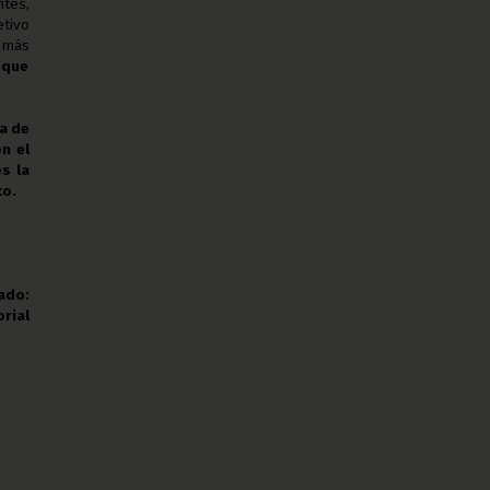
tes,
etivo
 más
 que
a
de
n el
s la
to.
ado:
rial