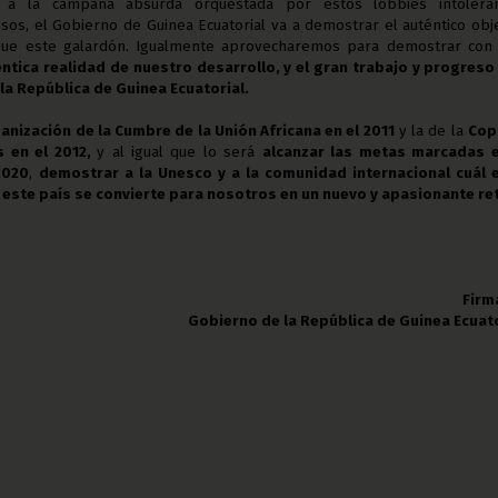
a la campaña absurda orquestada por estos lobbies intoleran
iosos, el Gobierno de Guinea Ecuatorial va a demostrar el auténtico obj
gue este galardón. Igualmente aprovecharemos para demostrar con
éntica realidad de nuestro desarrollo, y el gran trabajo y progreso
la República de Guinea Ecuatorial.
anización de la Cumbre de la Unión Africana en el 2011
y la de la
Cop
s en el 2012,
y al igual que lo será
alcanzar las metas marcadas e
2020
,
demostrar a la Unesco y a la comunidad internacional cuál e
 este país se convierte para nosotros en un nuevo y apasionante re
Firm
Gobierno de la República de Guinea Ecuato