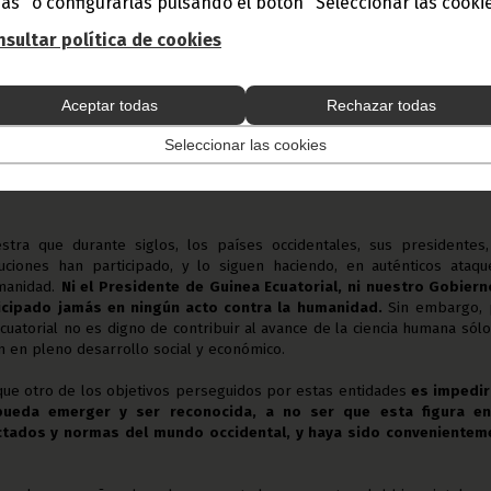
as" o configurarlas pulsando el botón "Seleccionar las cookie
s, la acusación de que el objetivo de la creación de este galardó
e nuestro Presidente
no es sino otra muestra de la sucia, retorci
sultar política de cookies
ad occidental que exhiben sin ningún tapujo estos lobbies.
Nue
stitución histórica en nuestro país y un estadista relevante y reconoci
Aceptar todas
Rechazar todas
e en que la actitud de estas organizaciones es completamente
rac
Seleccionar las cookies
iciosa, prepotente, cínica y neocolonialista.
Si el premio hubiese 
esidente, Gobierno o institución occidental nadie hubiese emitido pro
stra que durante siglos, los países occidentales, sus presidentes,
tuciones han participado, y lo siguen haciendo, en auténticos ataqu
manidad.
Ni
el Presidente de Guinea Ecuatorial, ni nuestro Gobierno
ticipado jamás en ningún acto contra la humanidad.
Sin
embargo, 
cuatorial no es digno de contribuir al avance de la ciencia humana sól
ún en pleno desarrollo social y económico.
ue otro de los objetivos perseguidos por estas entidades
es impedir
 pueda emerger y ser reconocida, a no ser que esta figura en
ctados y normas del mundo occidental, y haya sido convenientem