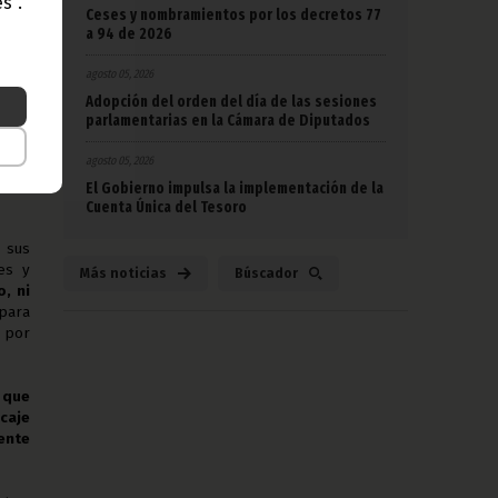
s".
Ceses y nombramientos por los decretos 77
n es
a 94 de 2026
da y
stro
agosto 05, 2026
do en
Adopción del orden del día de las sesiones
parlamentarias en la Cámara de Diputados
ista,
agosto 05, 2026
sido
testa
El Gobierno impulsa la implementación de la
Cuenta Única del Tesoro
 sus
es y
Más noticias
Búscador
, ni
para
o por
 que
caje
ente