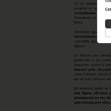
tod
En los mismos término
ensalzar el nombre d
Con
contaminada mentalid
Presidente ya es una in
África.
Insistimos igualment
discriminatoria, preju
concedido por algún Pr
alguna.
La historia nos demue
gobiernos y sus insti
masacres contra la hu
nuestro país, ha par
estos lobbies, Guinea E
ser un país africano, a
No tenemos dudas de q
una figura africana
plenamente en los di
adoctrinada por ellos.