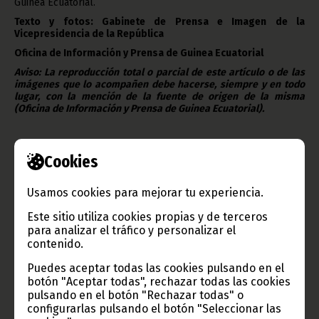
Guinea Ecuatorial.
Texto y fotos: Gabinete de Prensa e Imagen de la
Vicepresidencia de la República
Oficina de Información y Prensa de Guinea Ecuatorial
Aviso: La reproducción total o parcial de este artículo o de las
imágenes que lo acompañen debe hacerse, siempre y en todo
lugar, con la mención de la fuente de origen de la misma
(Oficina de Información y Prensa de Guinea Ecuatorial).
Cookies
Usamos cookies para mejorar tu experiencia.
Gobierno e Instituciones
Este sitio utiliza cookies propias y de terceros
para analizar el tráfico y personalizar el
contenido.
Información de Guinea Ecuatorial
Puedes aceptar todas las cookies pulsando en el
botón "Aceptar todas", rechazar todas las cookies
pulsando en el botón "Rechazar todas" o
configurarlas pulsando el botón "Seleccionar las