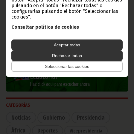
pulsando en el botón "Rechazar todas" o
Información de Guinea Ecuatorial
configurarlas pulsando el botón "Seleccionar las
cookies".
Consultar política de cookies
TVGE
Aceptar todas
Rechazar todas
Seleccionar las cookies
Radio Nacional de Guinea
Ecuatorial
Haz click aquí para escuchar ahora
CATEGORÍAS
Noticias
Gobierno
Presidencia
África
Deportes
Vicepresidencia