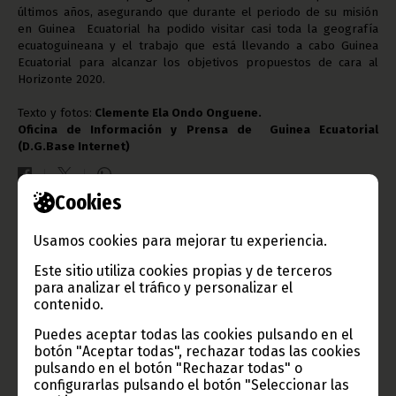
últimos años, asegurando que durante el periodo de su misión
en Guinea Ecuatorial ha podido visitar casi toda la geografía
ecuatoguineana y el trabajo que está llevando a cabo Guinea
Ecuatorial para alcanzar los objetivos propuestos de cara al
Horizonte 2020.
Texto y fotos:
Clemente Ela Ondo Onguene.
Oficina de Información y Prensa de Guinea Ecuatorial
(D.G.Base Internet)
Cookies
Gobierno e Instituciones
Usamos cookies para mejorar tu experiencia.
Este sitio utiliza cookies propias y de terceros
para analizar el tráfico y personalizar el
contenido.
Información de Guinea Ecuatorial
Puedes aceptar todas las cookies pulsando en el
botón "Aceptar todas", rechazar todas las cookies
pulsando en el botón "Rechazar todas" o
configurarlas pulsando el botón "Seleccionar las