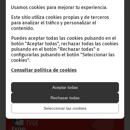
Aviso: La reproducción total o parcial de este artículo o de las
Usamos cookies para mejorar tu experiencia.
imágenes que lo acompañen debe hacerse, siempre y en todo
lugar, con la mención de la fuente de origen de la misma
Este sitio utiliza cookies propias y de terceros
(Oficina de Información y Prensa de Guinea Ecuatorial).
para analizar el tráfico y personalizar el
contenido.
Puedes aceptar todas las cookies pulsando en el
botón "Aceptar todas", rechazar todas las cookies
pulsando en el botón "Rechazar todas" o
configurarlas pulsando el botón "Seleccionar las
cookies".
Gobierno e Instituciones
Consultar política de cookies
Aceptar todas
Información de Guinea Ecuatorial
Rechazar todas
Seleccionar las cookies
TVGE