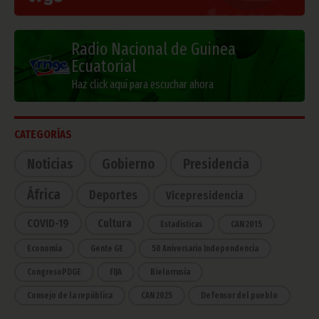
Radio Nacional de Guinea
Ecuatorial
Haz click aquí para escuchar ahora
CATEGORÍAS
Noticias
Gobierno
Presidencia
África
Deportes
Vicepresidencia
COVID-19
Cultura
Estadísticas
CAN 2015
Economía
Gente GE
50 Aniversario Independencia
CongresoPDGE
FIJA
Bielorrusia
Consejo de la república
CAN 2025
Defensor del pueblo