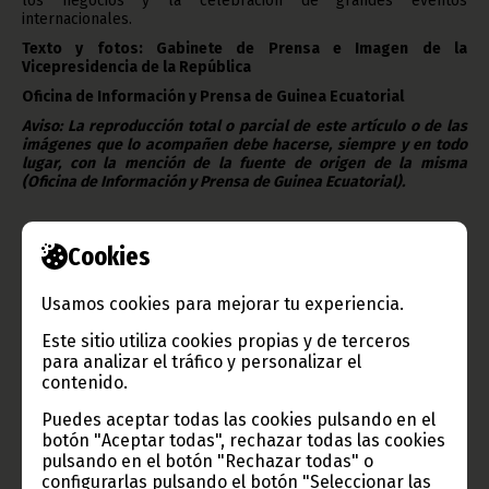
los negocios y la celebración de grandes eventos
internacionales.
Texto y fotos: Gabinete de Prensa e Imagen de la
Vicepresidencia de la República
Oficina de Información y Prensa de Guinea Ecuatorial
Aviso: La reproducción total o parcial de este artículo o de las
imágenes que lo acompañen debe hacerse, siempre y en todo
lugar, con la mención de la fuente de origen de la misma
(Oficina de Información y Prensa de Guinea Ecuatorial).
Cookies
Usamos cookies para mejorar tu experiencia.
Gobierno e Instituciones
Este sitio utiliza cookies propias y de terceros
para analizar el tráfico y personalizar el
contenido.
Puedes aceptar todas las cookies pulsando en el
Información de Guinea Ecuatorial
botón "Aceptar todas", rechazar todas las cookies
pulsando en el botón "Rechazar todas" o
configurarlas pulsando el botón "Seleccionar las