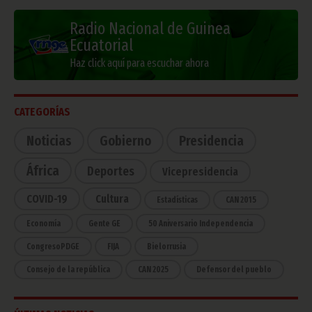
Radio Nacional de Guinea
Ecuatorial
Haz click aquí para escuchar ahora
CATEGORÍAS
Noticias
Gobierno
Presidencia
África
Deportes
Vicepresidencia
COVID-19
Cultura
Estadísticas
CAN 2015
Economía
Gente GE
50 Aniversario Independencia
CongresoPDGE
FIJA
Bielorrusia
Consejo de la república
CAN 2025
Defensor del pueblo