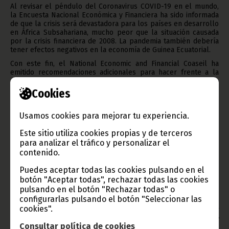
Al revisar el péndulo del Coronavirus COVID-19 en el mundo,
la Encuesta Nacional Económica y Financiera ha sido informada
de que la crisis será devastadora para los países en desarrollo
en África Subsahariana, mucho peor que la situación causada
por la crisis financiera de 2008. La pandemia también debería
tener efectos negativos en la economía de Guinea Ecuatorial.
Con este fin, el National Economic and Financial Coaseil ha
emitido recomendaciones adicionales para hacer frente a la
pandemia y revivir la economía.
Cookies
Entre estas diversas recomendaciones emitidas, el Presidente
del Consejo subrayó que la colaboración de todos los
miembros es imprescindible. Los esfuerzos para volver a
Usamos cookies para mejorar tu experiencia.
congelar el dorso de la deuda llevaron a las empresas
constructoras y a promover la implementación de la estrategia
Este sitio utiliza cookies propias y de terceros
de diversificación económica adoptada en la trigésima
para analizar el tráfico y personalizar el
Conferencia Económica Nacional (11ICEN). Con respecto al
contenido.
informe de la Asociación Profesional de Establecimientos de
Crédito (APEC) de Guinea Ecuatorial, Coaseil preguntó sobre la
Puedes aceptar todas las cookies pulsando en el
situación de las empresas constructoras hacia los bancos.
botón "Aceptar todas", rechazar todas las cookies
Texto y fotos: Sarilusi Tarifa King (DPGWIGE)
pulsando en el botón "Rechazar todas" o
Oficina de Información y Prensa de Guinea Ecuatorial
configurarlas pulsando el botón "Seleccionar las
cookies".
Aviso: La reproducción total o parcial de este artículo o de las
imágenes que lo acompañen debe hacerse, siempre y en todo
Consultar política de cookies
lugar, con la mención de la fuente de origen de la misma