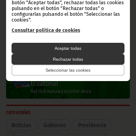
botón "Aceptar todas", rechazar todas las cookies
pulsando en el botón "Rechazar todas" o
configurarlas pulsando el botón "Seleccionar las
Información de Guinea Ecuatorial
cookies".
Consultar política de cookies
TVGE
Aceptar todas
Rechazar todas
Seleccionar las cookies
Radio Nacional de Guinea
Ecuatorial
Haz click aquí para escuchar ahora
CATEGORÍAS
Noticias
Gobierno
Presidencia