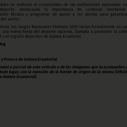
bién se reafirmó el compromiso de las instituciones nacionales co
 deporte, destacando la importancia de continuar invirtiend
mación técnica y programas de apoyo a los atletas para garantiza
del sector.
ficial, los Juegos Nacionales Ebibeyin 2026 inician formalmente su c
e una nueva fiesta del deporte nacional, llamada a promover la coh
il y el orgullo deportivo de Guinea Ecuatorial.
King
 y Prensa de Guinea Ecuatorial
 total o parcial de este artículo o de las imágenes que lo acompañen
todo lugar, con la mención de la fuente de origen de la misma (Ofici
e Guinea Ecuatorial).