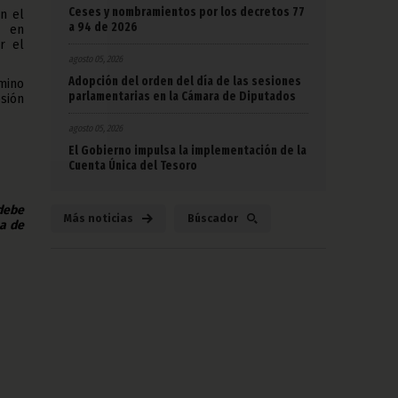
Ceses y nombramientos por los decretos 77
n el
a 94 de 2026
o en
r el
agosto 05, 2026
Adopción del orden del día de las sesiones
amino
parlamentarias en la Cámara de Diputados
esión
agosto 05, 2026
El Gobierno impulsa la implementación de la
Cuenta Única del Tesoro
 debe
Más noticias
Búscador
na de