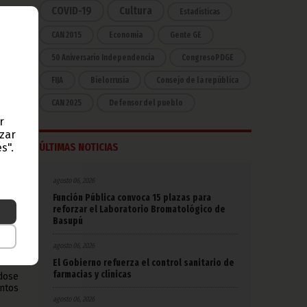
COVID-19
Cultura
Estadísticas
s el
onia
CAN 2015
Economía
Gente GE
trás
50 Aniversario Independencia
CongresoPDGE
FIJA
Bielorrusia
Consejo de la república
tivo
CAN 2025
Defensor del pueblo
enes
usca
r
azar
ÚLTIMAS NOTICIAS
ra la
s".
rama
orma
ivos
agosto 06, 2026
Función Pública convoca 15 plazas para
reforzar el Laboratorio Bromatológico de
ta de
Basupú
ntos
mo la
an la
agosto 06, 2026
El Gobierno refuerza el control sanitario de
farmacias y clínicas
ndose
entos
agosto 06, 2026