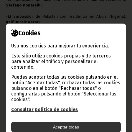
Stefano Pontesilli;
-El Embajador de Pakistán con residencia en Abuja, (Nigeria),
Asif Duraiz Katar;
Cookies
-El Embajador de Portugal con residencia en Sao Tomé y
Príncipe,
Fernando José Rodríguez Ramos;
Usamos cookies para mejorar tu experiencia.
-El Embajador de Tailandia con residencia en Abuja, (Nigeria),
Este sitio utiliza cookies propias y de terceros
Manop Mekprayoonthong;
para analizar el tráfico y personalizar el
contenido.
-El Nuncio Apostólico con residencia en Yaundé, (Camerún),
Monseñor Piero Pioppo;
Puedes aceptar todas las cookies pulsando en el
botón "Aceptar todas", rechazar todas las cookies
-El Embajador de la República de Checa con residencia en Abuja
pulsando en el botón "Rechazar todas" o
(Nigeria),
Jaroslav Siro.
configurarlas pulsando el botón "Seleccionar las
cookies".
Texto:
Clemente Ela Ondo Onguene
Oficina de Información y Prensa de Guinea Ecuatorial
Consultar política de cookies
(D.G.Base Internet)
Aceptar todas