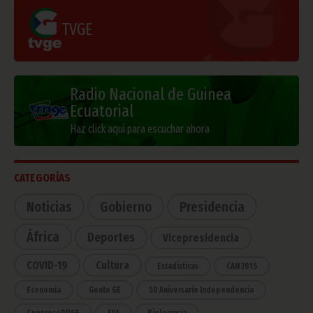
TVGE
Radio Nacional de Guinea
Ecuatorial
Haz click aquí para escuchar ahora
CATEGORÍAS
Noticias
Gobierno
Presidencia
África
Deportes
Vicepresidencia
COVID-19
Cultura
Estadísticas
CAN 2015
Economía
Gente GE
50 Aniversario Independencia
CongresoPDGE
FIJA
Bielorrusia